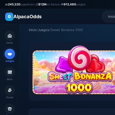
👥
💰
🎮
245,320
jugadores
|
$
12
M
en bonos
|
912,480
juegos
AlpacaOdds
G
Inic
Inicio
/
Juegos
/
Sweet Bonanza 1000
Inicio
Juegos
7
7
7
Slots
Crash