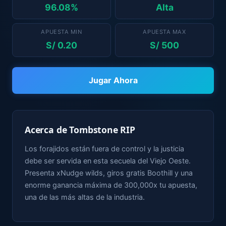
96.08%
Alta
APUESTA MIN
APUESTA MAX
S/ 0.20
S/ 500
Jugar Ahora
Acerca de
Tombstone RIP
Los forajidos están fuera de control y la justicia
debe ser servida en esta secuela del Viejo Oeste.
Presenta xNudge wilds, giros gratis Boothill y una
enorme ganancia máxima de 300,000x tu apuesta,
una de las más altas de la industria.