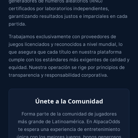
generadores de números aleatorios (RNG)
certificados por laboratorios independientes,
garantizando resultados justos e imparciales en cada
partida.
Trabajamos exclusivamente con proveedores de
juegos licenciados y reconocidos a nivel mundial, lo
que asegura que cada título en nuestra plataforma
cumple con los estándares más exigentes de calidad y
equidad. Nuestra operación se rige por principios de
transparencia y responsabilidad corporativa.
Únete a la Comunidad
Forma parte de la comunidad de jugadores
más grande de Latinoamérica. En
AlpacaOdds
te espera una experiencia de entretenimiento
única con los mejores juegos, bonos generosos