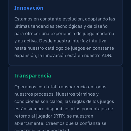
Innovación
Estamos en constante evolución, adoptando las
últimas tendencias tecnológicas y de diseño
para ofrecer una experiencia de juego moderna
y atractiva. Desde nuestra interfaz intuitiva
hasta nuestro catálogo de juegos en constante
expansión, la innovación está en nuestro ADN.
Transparencia
Operamos con total transparencia en todos
nuestros procesos. Nuestros términos y
condiciones son claros, las reglas de los juegos
están siempre disponibles y los porcentajes de
retorno al jugador (RTP) se muestran
abiertamente. Creemos que la confianza se
construye con honestidad.