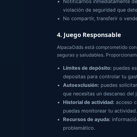
Notificarnos inmediatamente de 
violación de seguridad que dete
No compartir, transferir o vende
4. Juego Responsable
AlpacaOdds
está comprometido con 
seguras y saludables. Proporcionamo
Límites de depósito:
puedes est
depositas para controlar tu gas
Autoexclusión:
puedes solicitar
que necesitas un descanso del 
Historial de actividad:
acceso co
puedas monitorear tu actividad.
Recursos de ayuda:
información
problemático.