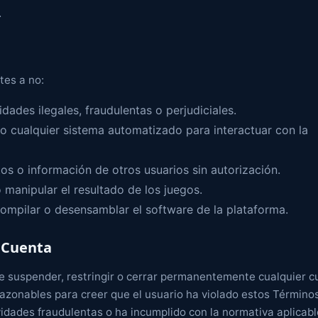
.
tes a no:
idades ilegales, fraudulentas o perjudiciales.
 o cualquier sistema automatizado para interactuar con la
tos o información de otros usuarios sin autorización.
 manipular el resultado de los juegos.
scompilar o desensamblar el software de la plataforma.
e Cuenta
e suspender, restringir o cerrar permanentemente cualquier c
azonables para creer que el usuario ha violado estos Término
vidades fraudulentas o ha incumplido con la normativa aplicabl