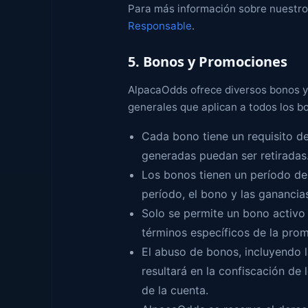
Para más información sobre nuestro
Responsable
.
5. Bonos y Promociones
AlpacaOdds
ofrece diversos bonos y
generales que aplican a todos los b
Cada bono tiene un requisito de
generadas puedan ser retiradas
Los bonos tienen un período de 
período, el bono y las ganancia
Solo se permite un bono activo p
términos específicos de la pro
El abuso de bonos, incluyendo 
resultará en la confiscación de
de la cuenta.