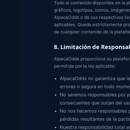
Todo el contenido disponible en la 
gráficos, logotipos, iconos, imágene
AlpacaOdds
o de sus respectivos lic
aplicables. Queda estrictamente proh
de cualquier contenido de la platafo
8. Limitación de Responsa
AlpacaOdds
proporciona su plataform
permitida por la ley aplicable:
AlpacaOdds
no garantiza que la
errores o segura en todo mome
No seremos responsables por pér
consecuentes que surjan del uso
No nos hacemos responsables po
pérdidas resultantes de la parti
Nuestra responsabilidad total 