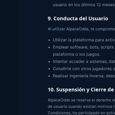
usuario en los últimos 12 meses
9. Conducta del Usuario
Al utilizar
AlpacaOdds
, te comprome
Utilizar la plataforma para activ
Emplear software, bots, scripts
plataforma o los juegos.
Intentar acceder a sistemas, da
Coludirte con otros jugadores o
Realizar ingeniería inversa, de
10. Suspensión y Cierre d
AlpacaOdds
se reserva el derecho d
de usuario cuando existan motivos r
Condiciones, ha participado en acti