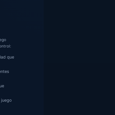
uego
ntrol:
idad que
entes
que
 juego