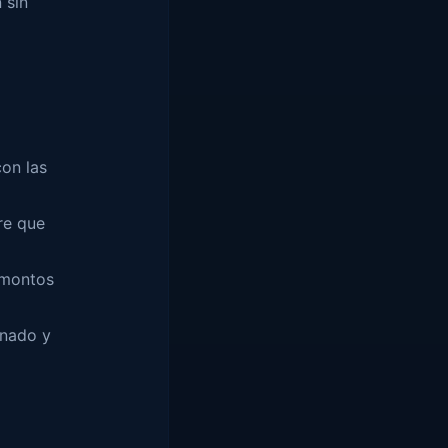
 sin
on las
re que
 montos
onado y