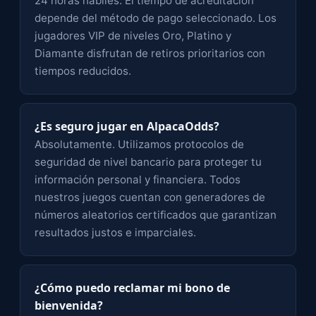
24 horas hábiles. El tiempo de acreditación
depende del método de pago seleccionado. Los
jugadores VIP de niveles Oro, Platino y
Diamante disfrutan de retiros prioritarios con
tiempos reducidos.
¿Es seguro jugar en
AlpacaOdds
?
Absolutamente. Utilizamos protocolos de
seguridad de nivel bancario para proteger tu
información personal y financiera. Todos
nuestros juegos cuentan con generadores de
números aleatorios certificados que garantizan
resultados justos e imparciales.
¿Cómo puedo reclamar mi bono de
bienvenida?