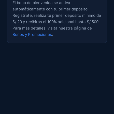
El bono de bienvenida se activa
automáticamente con tu primer depósito.
Regístrate, realiza tu primer depósito mínimo de
S/ 20 y recibirás el 100% adicional hasta S/ 500.
Para más detalles, visita nuestra página de
Bonos y Promociones
.