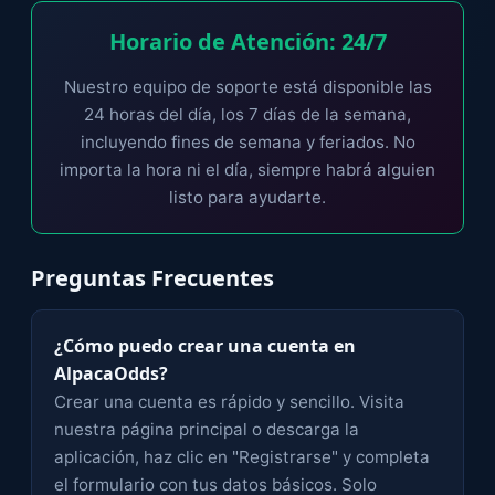
Horario de Atención: 24/7
Nuestro equipo de soporte está disponible las
24 horas del día, los 7 días de la semana,
incluyendo fines de semana y feriados. No
importa la hora ni el día, siempre habrá alguien
listo para ayudarte.
Preguntas Frecuentes
¿Cómo puedo crear una cuenta en
AlpacaOdds
?
Crear una cuenta es rápido y sencillo. Visita
nuestra página principal o descarga la
aplicación, haz clic en "Registrarse" y completa
el formulario con tus datos básicos. Solo