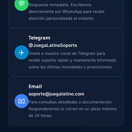
💬
Respuesta inmediata. Escríbenos
directamente por WhatsApp para recibir
atención personalizada al instante.
Telegram
@JuegaLatinoSoporte
✈️
Únete a nuestro canal de Telegram para
recibir soporte rápido y mantenerte informado
sobre las últimas novedades y promociones.
Email
soporte@juegalatino.com
📧
Para consultas detalladas o documentación.
Responderemos tu correo en un plazo máximo
de 24 horas.