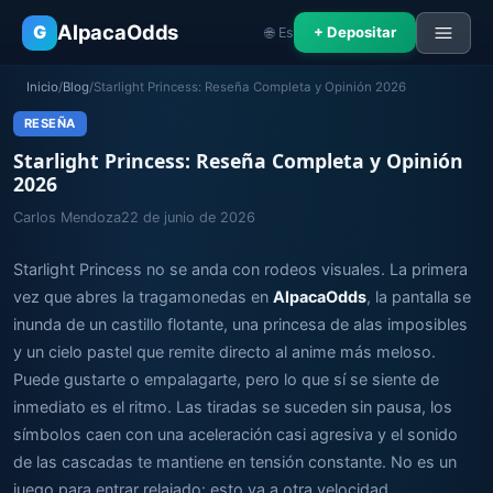
AlpacaOdds
G
+ Depositar
🌐 Es
Inicio
/
Blog
/
Starlight Princess: Reseña Completa y Opinión 2026
RESEÑA
Starlight Princess: Reseña Completa y Opinión
2026
Carlos Mendoza
22 de junio de 2026
Starlight Princess no se anda con rodeos visuales. La primera
vez que abres la tragamonedas en
AlpacaOdds
, la pantalla se
inunda de un castillo flotante, una princesa de alas imposibles
y un cielo pastel que remite directo al anime más meloso.
Puede gustarte o empalagarte, pero lo que sí se siente de
inmediato es el ritmo. Las tiradas se suceden sin pausa, los
símbolos caen con una aceleración casi agresiva y el sonido
de las cascadas te mantiene en tensión constante. No es un
juego para entrar relajado: esto va a otra velocidad.