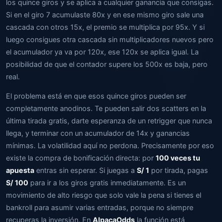
los quince giros y se aplica a cualquier ganancia que consigas.
Si en el giro 7 acumulaste 80x y en ese mismo giro sale una
cascada con otros 15x, el premio se multiplica por 95x. Y si
luego consigues otra cascada sin multiplicadores nuevos pero
el acumulador ya va por 120x, ese 120x se aplica igual. La
posibilidad de que el contador supere los 500x es baja, pero
real.
El problema está en que esos quince giros pueden ser
completamente anodinos. Te pueden salir dos scatters en la
última tirada gratis, darte esperanza de un retrigger que nunca
llega, y terminar con un acumulador de 14x y ganancias
mínimas. La volatilidad aquí no perdona. Precisamente por eso
existe la compra de bonificación directa: por
100 veces tu
apuesta
entras sin esperar. Si juegas a
S/ 1
por tirada, pagas
S/ 100
para ir a los giros gratis inmediatamente. Es un
movimiento de alto riesgo que solo vale la pena si tienes el
bankroll para asumir varias entradas, porque no siempre
recuperas la inversión. En
AlpacaOdds
la función está