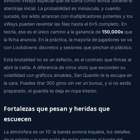
símbolo xWays especial que se suma como Bonus durante el
aterrizaje inicial. La probabilidad es minúscula, y cuando
sucede, los wilds arrancan con multiplicadores potentes y los
xWays pueden reventar las filas hasta el 6x5 completo. En
teoría, ese es el único camino a la ganancia de
150,000x
que
la ficha anuncia. En la práctica, la mayoría de jugadores se va
con Lockdowns discretos y sesiones que pinchan el plástico.
Esta brutalidad no es un defecto, es el contrato que firmas al
abrir la celda. A diferencia de otros slots que esconden su
volatilidad con gráficos amables, San Quentin te la escupe en
la cara. Puedes tirar 300 giros sin ver un bonus, y si no estás
preparado, el guardia te deja en ropa interior.
Fortalezas que pesan y heridas que
escuecen
La atmósfera es un 10: la banda sonora inquieta, los detalles
de la prisión y la sensación de estar siempre al borde del