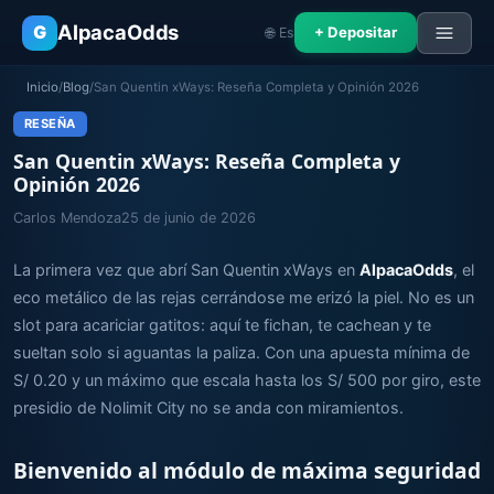
AlpacaOdds
G
+ Depositar
🌐 Es
Inicio
/
Blog
/
San Quentin xWays: Reseña Completa y Opinión 2026
RESEÑA
San Quentin xWays: Reseña Completa y
Opinión 2026
Carlos Mendoza
25 de junio de 2026
La primera vez que abrí San Quentin xWays en
AlpacaOdds
, el
eco metálico de las rejas cerrándose me erizó la piel. No es un
slot para acariciar gatitos: aquí te fichan, te cachean y te
sueltan solo si aguantas la paliza. Con una apuesta mínima de
S/ 0.20 y un máximo que escala hasta los S/ 500 por giro, este
presidio de Nolimit City no se anda con miramientos.
Bienvenido al módulo de máxima seguridad