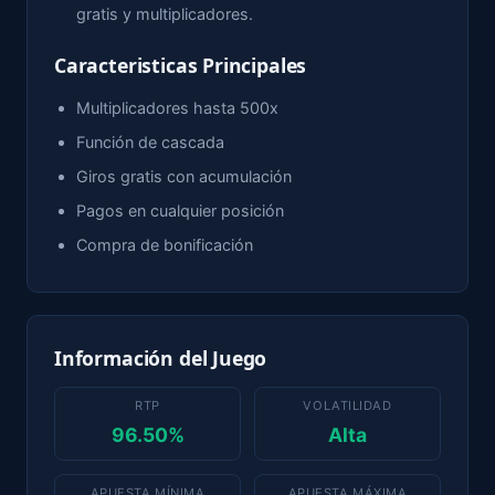
gratis y multiplicadores.
Caracteristicas Principales
Multiplicadores hasta 500x
Función de cascada
Giros gratis con acumulación
Pagos en cualquier posición
Compra de bonificación
Información del Juego
RTP
VOLATILIDAD
96.50%
Alta
APUESTA MÍNIMA
APUESTA MÁXIMA