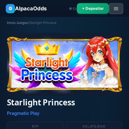
AlpacaOdds
G
+ Depositar
🌐 Es
Inicio
/
Juegos
/
Starlight Princess
Starlight Princess
Pragmatic Play
RTP
VOLATILIDAD