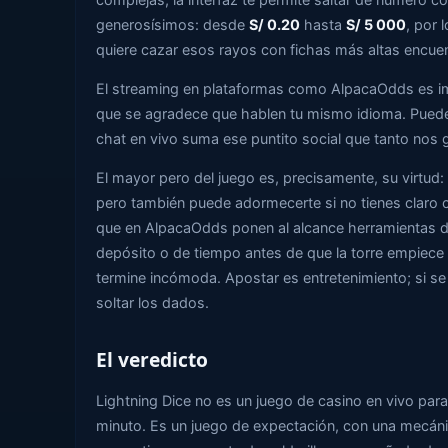
generosísimos: desde
S/ 0.20
hasta
S/ 5 000
, por 
quiere cazar esos rayos con fichas más altas encuent
El streaming en plataformas como AlpacaOdds es im
que se agradece que hablen tu mismo idioma. Puedes
chat en vivo suma ese puntito social que tanto nos g
El mayor pero del juego es, precisamente, su virtud: 
pero también puede adormecerte si no tienes claro c
que en AlpacaOdds ponen al alcance herramientas de 
depósito o de tiempo antes de que la torre empiece a
termine incómoda. Apostar es entretenimiento; si s
soltar los dados.
El veredicto
Lightning Dice no es un juego de casino en vivo par
minuto. Es un juego de expectación, con una mecáni