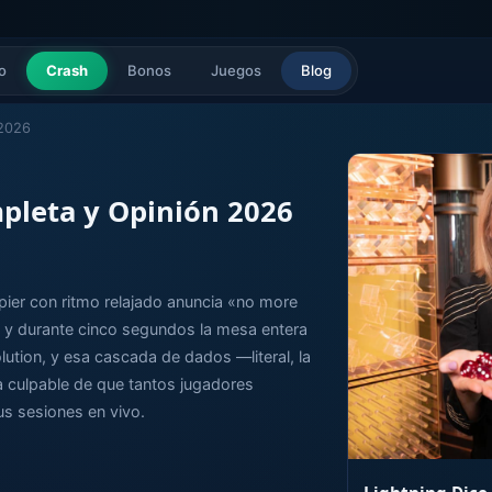
io
Crash
Bonos
Juegos
Blog
 2026
pleta y Opinión 2026
upier con ritmo relajado anuncia «no more
, y durante cinco segundos la mesa entera
lution, y esa cascada de dados —literal, la
a culpable de que tantos jugadores
us sesiones en vivo.