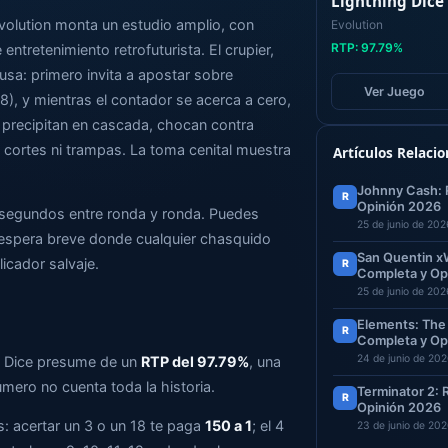
Lightning Dice
olution monta un estudio amplio, con
Evolution
RTP:
97.79
%
ntretenimiento retrofuturista. El crupier,
sa: primero invita a apostar sobre
Ver Juego
18), y mientras el contador se acerca a cero,
e precipitan en cascada, chocan contra
n cortes ni trampas. La toma cenital muestra
Artículos Relaci
Johnny Cash: 
R
Opinión 2026
0 segundos entre ronda y ronda. Puedes
25 de junio de 202
sa espera breve donde cualquier chasquido
San Quentin x
licador salvaje.
R
Completa y Op
25 de junio de 202
Elements: The
R
Completa y Op
24 de junio de 202
g Dice presume de un
RTP del 97.79%
, una
úmero no cuenta toda la historia.
Terminator 2:
R
Opinión 2026
: acertar un 3 o un 18 te paga
150 a 1
; el 4
23 de junio de 202