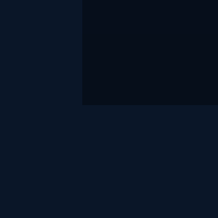
➤
LEGAL
Terminos y Condiciones
Politica de Privacidad
Juego Responsable