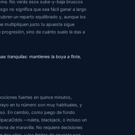
lome. No verás esos sube-y-baja bruscos
sgo no significa que sea fácil ganar a largo
ubren un reparto equilibrado y, aunque los
e multipliquen justo tu apuesta sigue
e progresión, sino de cuánto suelo le das a
s tranquilas: mantienes la boya a flote,
emociones fuertes en quince minutos,
 rayo en tu número son muy habituales, y
 pulso. En cambio, como juego de fondo
lpacaOdds —ruleta, blackjack, o incluso un
na de maravilla. No requiere decisiones
n dos clics, y los límites de apuesta son