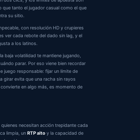
lo que tanto el jugador casual como el que
ra su sitio.
pecable, con resolución HD y crupieres
 ver cada rebote del dado sin lag, y el
usta a los latinos.
la baja volatilidad te mantiene jugando,
uándo parar. Por eso viene bien recordar
juego responsable: fijar un límite de
 girar evita que una racha sin rayos
e convierte en algo más, es momento de
a quienes necesitan acción trepidante cada
ca limpia, un
RTP alto
y la capacidad de