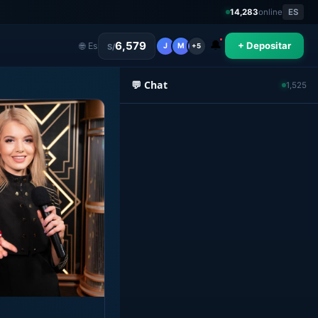
14,283
online
ES
🔔
6,579
+ Depositar
🌐 Es
J
M
S/
+5
💬 Chat
1,525