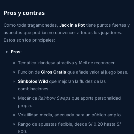
Pros y contras
Como toda tragamonedas,
Jack in a Pot
tiene puntos fuertes y
aspectos que podrían no convencer a todos los jugadores.
Estos son los principales:
Pros:
Temática irlandesa atractiva y fácil de reconocer.
Función de
Giros Gratis
que añade valor al juego base.
Símbolos Wild
que mejoran la fluidez de las
combinaciones.
Mecánica
Rainbow Swaps
que aporta personalidad
propia.
Volatilidad media, adecuada para un público amplio.
Rango de apuestas flexible, desde S/ 0.20 hasta S/
500.