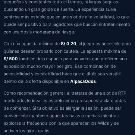
pequeños y constantes todo el tiempo, ni largas sequías
buscando un gran golpe de suerte. La experiencia suele
sentirse más estable que en una slot de alta volatilidad, lo que
puede ser positivo para jugadores que buscan entretenimiento
con una dosis moderada de riesgo.
Con una apuesta mínima de
S/ 0.20
, el juego es accesible para
quienes desean probarlo con cautela. La apuesta máxima de
S/ 500
también deja espacio para usuarios que prefieren una
exposición mucho mayor por giro. Esa combinación de
accesibilidad y escalabilidad hace que el título sea versátil
dentro de la oferta disponible en
AlpacaOdds
.
Como recomendación general, al tratarse de una slot de RTP
moderado, lo ideal es establecer un presupuesto claro antes
de comenzar. Si tu objetivo es alargar la sesión, puede ser
conveniente mantener apuestas bajas o medias mientras
exploras la frecuencia con la que aparecen los Wilds y se
activan los giros gratis.