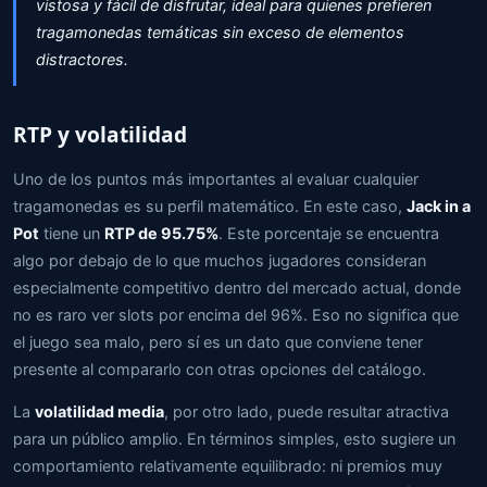
vistosa y fácil de disfrutar, ideal para quienes prefieren
tragamonedas temáticas sin exceso de elementos
distractores.
RTP y volatilidad
Uno de los puntos más importantes al evaluar cualquier
tragamonedas es su perfil matemático. En este caso,
Jack in a
Pot
tiene un
RTP de 95.75%
. Este porcentaje se encuentra
algo por debajo de lo que muchos jugadores consideran
especialmente competitivo dentro del mercado actual, donde
no es raro ver slots por encima del 96%. Eso no significa que
el juego sea malo, pero sí es un dato que conviene tener
presente al compararlo con otras opciones del catálogo.
La
volatilidad media
, por otro lado, puede resultar atractiva
para un público amplio. En términos simples, esto sugiere un
comportamiento relativamente equilibrado: ni premios muy