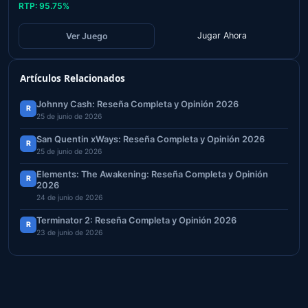
RTP:
95.75
%
Jugar Ahora
Ver Juego
Artículos Relacionados
Johnny Cash: Reseña Completa y Opinión 2026
R
25 de junio de 2026
San Quentin xWays: Reseña Completa y Opinión 2026
R
25 de junio de 2026
Elements: The Awakening: Reseña Completa y Opinión
R
2026
24 de junio de 2026
Terminator 2: Reseña Completa y Opinión 2026
R
23 de junio de 2026