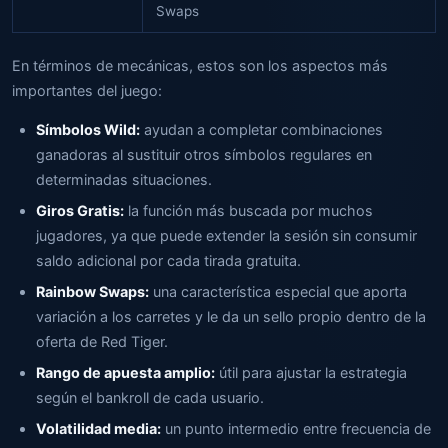
Swaps
En términos de mecánicas, estos son los aspectos más
importantes del juego:
Símbolos Wild:
ayudan a completar combinaciones
ganadoras al sustituir otros símbolos regulares en
determinadas situaciones.
Giros Gratis:
la función más buscada por muchos
jugadores, ya que puede extender la sesión sin consumir
saldo adicional por cada tirada gratuita.
Rainbow Swaps:
una característica especial que aporta
variación a los carretes y le da un sello propio dentro de la
oferta de Red Tiger.
Rango de apuesta amplio:
útil para ajustar la estrategia
según el bankroll de cada usuario.
Volatilidad media:
un punto intermedio entre frecuencia de