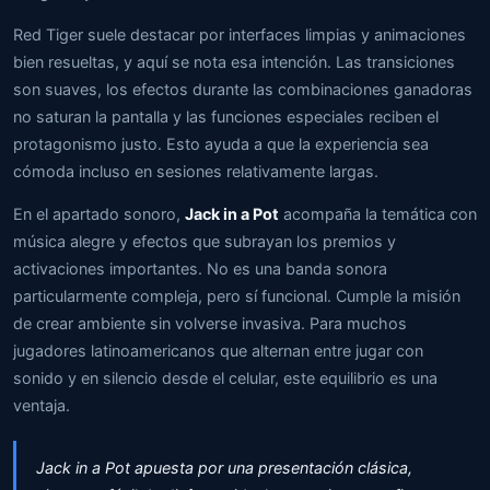
Red Tiger suele destacar por interfaces limpias y animaciones
bien resueltas, y aquí se nota esa intención. Las transiciones
son suaves, los efectos durante las combinaciones ganadoras
no saturan la pantalla y las funciones especiales reciben el
protagonismo justo. Esto ayuda a que la experiencia sea
cómoda incluso en sesiones relativamente largas.
En el apartado sonoro,
Jack in a Pot
acompaña la temática con
música alegre y efectos que subrayan los premios y
activaciones importantes. No es una banda sonora
particularmente compleja, pero sí funcional. Cumple la misión
de crear ambiente sin volverse invasiva. Para muchos
jugadores latinoamericanos que alternan entre jugar con
sonido y en silencio desde el celular, este equilibrio es una
ventaja.
Jack in a Pot apuesta por una presentación clásica,