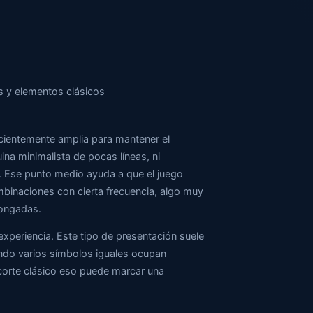
 y elementos clásicos
icientemente amplia para mantener el
a minimalista de pocas líneas, ni
. Ese punto medio ayuda a que el juego
binaciones con cierta frecuencia, algo muy
longadas.
experiencia. Este tipo de presentación suele
ndo varios símbolos iguales ocupan
corte clásico eso puede marcar una