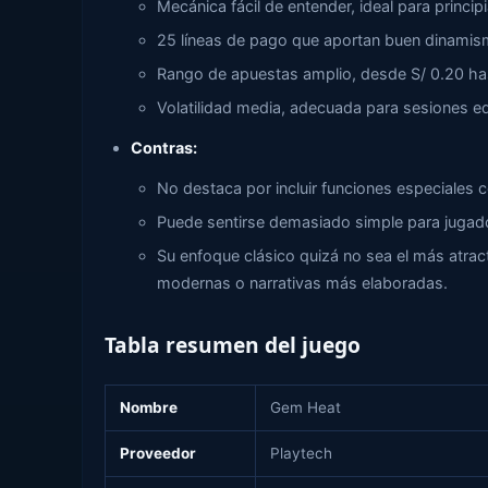
Mecánica fácil de entender, ideal para princip
25 líneas de pago que aportan buen dinamism
Rango de apuestas amplio, desde S/ 0.20 ha
Volatilidad media, adecuada para sesiones eq
Contras:
No destaca por incluir funciones especiales 
Puede sentirse demasiado simple para jugad
Su enfoque clásico quizá no sea el más atrac
modernas o narrativas más elaboradas.
Tabla resumen del juego
Nombre
Gem Heat
Proveedor
Playtech