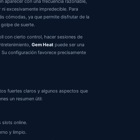
n aparecer con una frecuencia razonable,
r ni excesivamente impredecible. Para
ás cómodas, ya que permite disfrutar de la
 golpe de suerte.
oll con cierto control, hacer sesiones de
ntretenimiento,
Gem Heat
puede ser una
. Su configuración favorece precisamente
tos fuertes claros y algunos aspectos que
enes un resumen útil:
slots online.
rno y limpio.