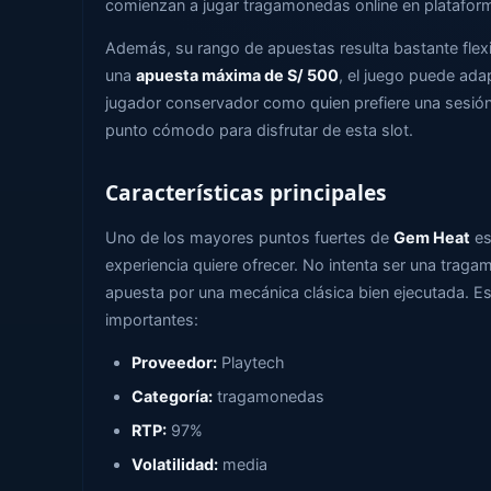
comienzan a jugar tragamonedas online en plataf
Además, su rango de apuestas resulta bastante flex
una
apuesta máxima de S/ 500
, el juego puede ada
jugador conservador como quien prefiere una sesió
punto cómodo para disfrutar de esta slot.
Características principales
Uno de los mayores puntos fuertes de
Gem Heat
es
experiencia quiere ofrecer. No intenta ser una trag
apuesta por una mecánica clásica bien ejecutada. E
importantes:
Proveedor:
Playtech
Categoría:
tragamonedas
RTP:
97%
Volatilidad:
media