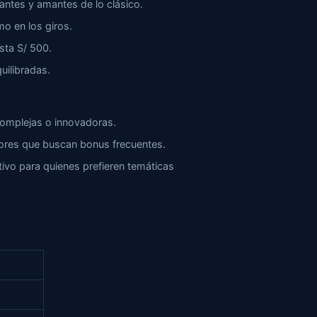
iantes y amantes de lo clásico.
o en los giros.
sta S/ 500.
uilibradas.
complejas o innovadoras.
ores que buscan bonus frecuentes.
tivo para quienes prefieren temáticas