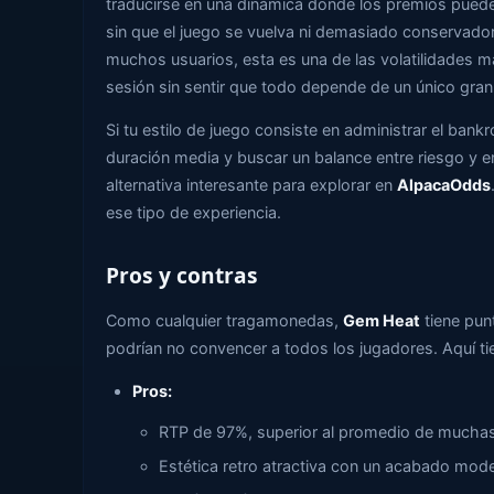
traducirse en una dinámica donde los premios puede
sin que el juego se vuelva ni demasiado conservado
muchos usuarios, esta es una de las volatilidades m
sesión sin sentir que todo depende de un único gran
Si tu estilo de juego consiste en administrar el bankr
duración media y buscar un balance entre riesgo y e
alternativa interesante para explorar en
AlpacaOdds
ese tipo de experiencia.
Pros y contras
Como cualquier tragamonedas,
Gem Heat
tiene pun
podrían no convencer a todos los jugadores. Aquí ti
Pros:
RTP de 97%, superior al promedio de muchas 
Estética retro atractiva con un acabado mode