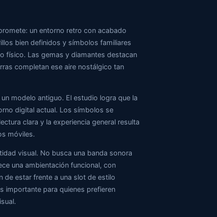
promete: un entorno retro con acabado
llos bien definidos y símbolos familiares
no físico. Las gemas y diamantes destacan
rras completan ese aire nostálgico tan
r un modelo antiguo. El estudio logra que la
orno digital actual. Los símbolos se
ectura clara y la experiencia general resulta
os móviles.
ntidad visual. No busca una banda sonora
ece una ambientación funcional, con
 de estar frente a una slot de estilo
es importante para quienes prefieren
sual.