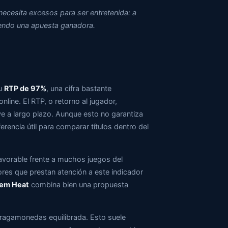
cesita excesos para ser entretenida: a
iendo una apuesta ganadora.
u
RTP de 97%
, una cifra bastante
ine. El RTP, o retorno al jugador,
ve a largo plazo. Aunque esto no garantiza
erencia útil para comparar títulos dentro del
avorable frente a muchos juegos del
ores que prestan atención a este indicador
em Heat
combina bien una propuesta
tragamonedas equilibrada. Esto suele