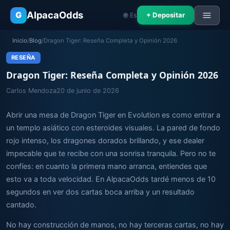
AlpacaOdds
G
+ Depositar
🌐 Es
Inicio
/
Blog
/
Dragon Tiger: Reseña Completa y Opinión 2026
RESEÑA
Dragon Tiger: Reseña Completa y Opinión 2026
Carlos Mendoza
20 de junio de 2026
Abrir una mesa de Dragon Tiger en Evolution es como entrar a
un templo asiático con esteroides visuales. La pared de fondo
rojo intenso, los dragones dorados brillando, y ese dealer
impecable que te recibe con una sonrisa tranquila. Pero no te
confíes: en cuanto la primera mano arranca, entiendes que
esto va a toda velocidad. En AlpacaOdds tardé menos de 10
segundos en ver dos cartas boca arriba y un resultado
cantado.
No hay construcción de manos, no hay terceras cartas, no hay