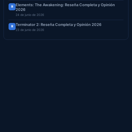
Elements: The Awakening: Reseña Completa y Opinión
R
2026
24 de junio de 2026
Terminator 2: Reseña Completa y Opinión 2026
R
23 de junio de 2026