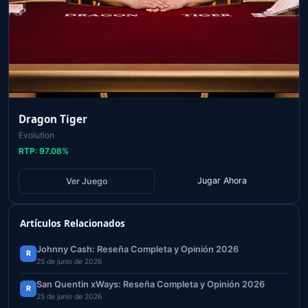
Dragon Tiger
Evolution
RTP:
97.08
%
Jugar Ahora
Ver Juego
Artículos Relacionados
Johnny Cash: Reseña Completa y Opinión 2026
R
25 de junio de 2026
San Quentin xWays: Reseña Completa y Opinión 2026
R
25 de junio de 2026