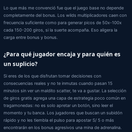
Lo que más me convenció fue que el juego base no depende
completamente del bonus. Los wilds multiplicadores caen con
frecuencia suficiente como para generar picos de 50x-100x
cada 150-200 giros, si la suerte acompaña. Eso aligera la
carga entre bonus y bonus.
¿Para qué jugador encaja y para quién es
un suplicio?
Si eres de los que disfrutan tomar decisiones con
consecuencias reales y no te inmutas cuando pasan 15
minutos sin ver un maldito scatter, te va a gustar. La selección
de giros gratis agrega una capa de estrategia poco común en
tragamonedas: no es solo apretar un botón, sino leer el
momento y tu banca. Los jugadores que buscan un subidón
rápido y no les tiembla el pulso para apostar S/ 5 o más
encontrarán en los bonus agresivos una mina de adrenalina.