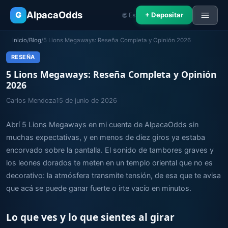
AlpacaOdds
G
+ Depositar
🌐 Es
Inicio
/
Blog
/
5 Lions Megaways: Reseña Completa y Opinión 2026
RESEÑA
5 Lions Megaways: Reseña Completa y Opinión
2026
Carlos Mendoza
15 de junio de 2026
Abrí 5 Lions Megaways en mi cuenta de AlpacaOdds sin
muchas expectativas, y en menos de diez giros ya estaba
encorvado sobre la pantalla. El sonido de tambores graves y
los leones dorados te meten en un templo oriental que no es
decorativo: la atmósfera transmite tensión, de esa que te avisa
que acá se puede ganar fuerte o irte vacío en minutos.
Lo que ves y lo que sientes al girar