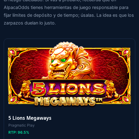
AlpacaOdds tienes herramientas de juego responsable para
fijar límites de depósito y de tiempo; úsalas. La idea es que los
zarpazos duelan lo justo.
5 Lions Megaways
Pragmatic Play
RTP:
96.5
%