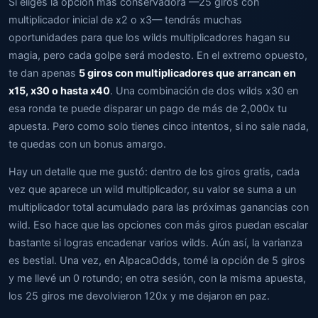
Si eliges la opción más conservadora —25 giros con
multiplicador inicial de x2 o x3— tendrás muchas
oportunidades para que los wilds multiplicadores hagan su
magia, pero cada golpe será modesto. En el extremo opuesto,
te dan apenas
5 giros con multiplicadores que arrancan en
x15, x30 o hasta x40
. Una combinación de dos wilds x30 en
esa ronda te puede disparar un pago de más de 2,000x tu
apuesta. Pero como solo tienes cinco intentos, si no sale nada,
te quedas con un bonus amargo.
Hay un detalle que me gustó: dentro de los giros gratis, cada
vez que aparece un wild multiplicador, su valor se suma a un
multiplicador total acumulado para las próximas ganancias con
wild. Eso hace que las opciones con más giros puedan escalar
bastante si logras encadenar varios wilds. Aún así, la varianza
es bestial. Una vez, en AlpacaOdds, tomé la opción de 5 giros
y me llevé un 0 rotundo; en otra sesión, con la misma apuesta,
los 25 giros me devolvieron 120x y me dejaron en paz.