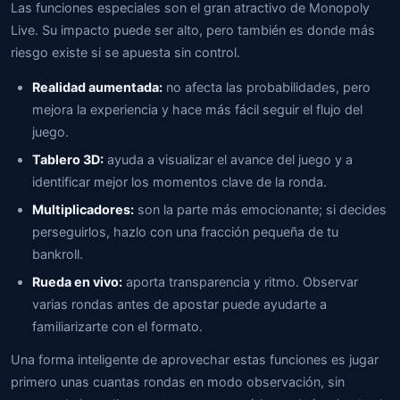
Las funciones especiales son el gran atractivo de Monopoly
Live. Su impacto puede ser alto, pero también es donde más
riesgo existe si se apuesta sin control.
Realidad aumentada:
no afecta las probabilidades, pero
mejora la experiencia y hace más fácil seguir el flujo del
juego.
Tablero 3D:
ayuda a visualizar el avance del juego y a
identificar mejor los momentos clave de la ronda.
Multiplicadores:
son la parte más emocionante; si decides
perseguirlos, hazlo con una fracción pequeña de tu
bankroll.
Rueda en vivo:
aporta transparencia y ritmo. Observar
varias rondas antes de apostar puede ayudarte a
familiarizarte con el formato.
Una forma inteligente de aprovechar estas funciones es jugar
primero unas cuantas rondas en modo observación, sin