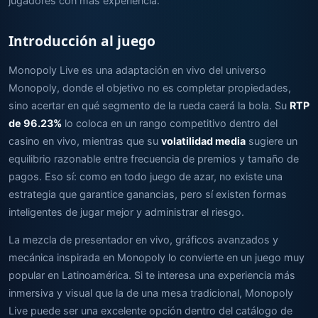
jugadores con más experiencia.
Introducción al juego
Monopoly Live es una adaptación en vivo del universo
Monopoly, donde el objetivo no es completar propiedades,
sino acertar en qué segmento de la rueda caerá la bola. Su
RTP
de 96.23%
lo coloca en un rango competitivo dentro del
casino en vivo, mientras que su
volatilidad media
sugiere un
equilibrio razonable entre frecuencia de premios y tamaño de
pagos. Eso sí: como en todo juego de azar, no existe una
estrategia que garantice ganancias, pero sí existen formas
inteligentes de jugar mejor y administrar el riesgo.
La mezcla de presentador en vivo, gráficos avanzados y
mecánica inspirada en Monopoly lo convierte en un juego muy
popular en Latinoamérica. Si te interesa una experiencia más
inmersiva y visual que la de una mesa tradicional, Monopoly
Live puede ser una excelente opción dentro del catálogo de