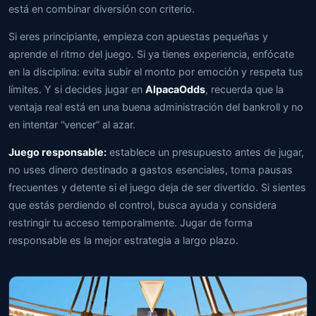
está en combinar diversión con criterio.
Si eres principiante, empieza con apuestas pequeñas y
aprende el ritmo del juego. Si ya tienes experiencia, enfócate
en la disciplina: evita subir el monto por emoción y respeta tus
límites. Y si decides jugar en
AlpacaOdds
, recuerda que la
ventaja real está en una buena administración del bankroll y no
en intentar “vencer” al azar.
Juego responsable:
establece un presupuesto antes de jugar,
no uses dinero destinado a gastos esenciales, toma pausas
frecuentes y detente si el juego deja de ser divertido. Si sientes
que estás perdiendo el control, busca ayuda y considera
restringir tu acceso temporalmente. Jugar de forma
responsable es la mejor estrategia a largo plazo.