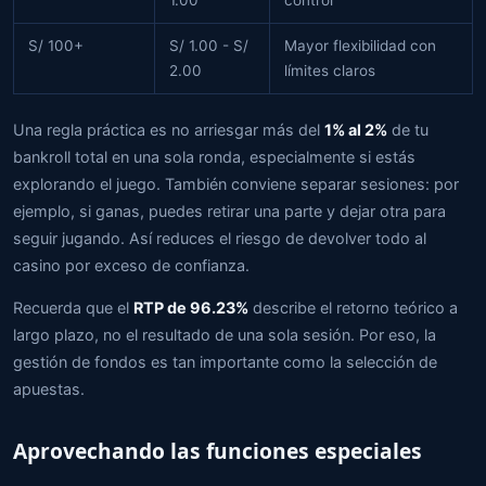
1.00
control
S/ 100+
S/ 1.00 - S/
Mayor flexibilidad con
2.00
límites claros
Una regla práctica es no arriesgar más del
1% al 2%
de tu
bankroll total en una sola ronda, especialmente si estás
explorando el juego. También conviene separar sesiones: por
ejemplo, si ganas, puedes retirar una parte y dejar otra para
seguir jugando. Así reduces el riesgo de devolver todo al
casino por exceso de confianza.
Recuerda que el
RTP de 96.23%
describe el retorno teórico a
largo plazo, no el resultado de una sola sesión. Por eso, la
gestión de fondos es tan importante como la selección de
apuestas.
Aprovechando las funciones especiales