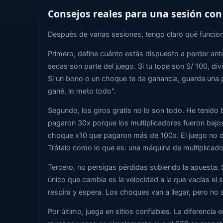
Consejos reales para una sesión con
Después de varias sesiones, tengo claro qué funcio
Primero, define cuánto estás dispuesto a perder antes
secas son parte del juego. Si tu tope son S/ 100, di
Si un bono o un choque te da ganancia, guarda una 
gané, lo meto todo".
Segundo, los giros gratis no lo son todo. He tenid
pagaron 30x porque los multiplicadores fueron bajos
choque x10 que pagaron más de 100x. El juego no 
Trátalo como lo que es: una máquina de multiplicado
Tercero, no persigas pérdidas subiendo la apuesta. S
único que cambia es la velocidad a la que vacías el 
respira y espera. Los choques van a llegar, pero no a
Por último, juega en sitios confiables. La diferenci