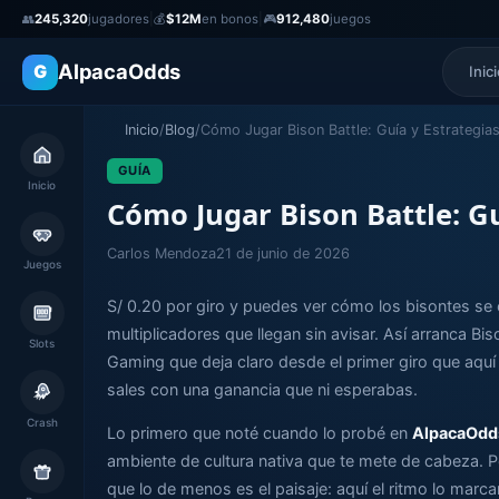
👥
💰
🎮
245,320
jugadores
|
$
12
M
en bonos
|
912,480
juegos
AlpacaOdds
G
Inic
Inicio
/
Blog
/
Cómo Jugar Bison Battle: Guía y Estrategia
GUÍA
Inicio
Cómo Jugar Bison Battle: Gu
Carlos Mendoza
21 de junio de 2026
Juegos
S/ 0.20 por giro y puedes ver cómo los bisontes se
7
7
7
multiplicadores que llegan sin avisar. Así arranca B
Slots
Gaming que deja claro desde el primer giro que aquí 
sales con una ganancia que ni esperabas.
Crash
Lo primero que noté cuando lo probé en
AlpacaOdd
ambiente de cultura nativa que te mete de cabeza. P
que lo de menos es el paisaje: aquí el ritmo lo marc