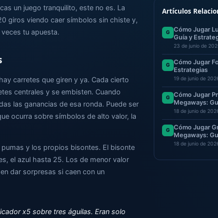
cas un juego tranquilito, este no es. La
Artículos Relaci
0 giros viendo caer símbolos sin chiste y,
Cómo Jugar Lu
 veces tu apuesta.
G
Guía y Estrate
23 de junio de 202
s
Cómo Jugar Foo
G
Estrategias
hay carretes que giren y ya. Cada cierto
19 de junio de 202
rretes centrales y se embisten. Cuando
Cómo Jugar Pr
G
Megaways: Guí
todas las ganancias de esa ronda. Puede ser
18 de junio de 202
que ocurra sobre símbolos de alto valor, la
Cómo Jugar Gr
G
Megaways: Guí
18 de junio de 202
 pumas y los propios bisontes. El bisonte
es, el azul hasta 25. Los de menor valor
eden dar sorpresas si caen con un
icador x5 sobre tres águilas. Eran solo