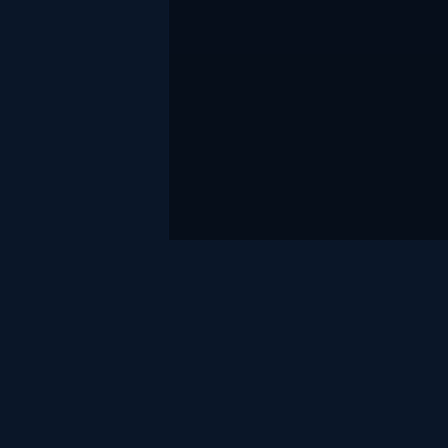
➤
LEGAL
Terminos y Condiciones
Politica de Privacidad