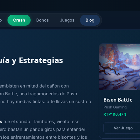
io
Crash
Bonos
Juegos
Blog
s
ía y Estrategias
 embisten en mitad del cañón con
ison Battle, una tragamonedas de Push
Bison Battle
no hay medias tintas: o te llevas un susto o
Push Gaming
RTP:
96.47
%
s
fue el sonido. Tambores, viento, ese
Ver Juego
ero bastan un par de giros para entender
an los enfrentamientos entre bisontes y los