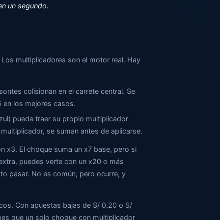
 en un segundo.
o
os multiplicadores son el motor real. Hay
ontes colisionan en el carrete central. Se
5 en los mejores casos.
zul) puede traer su propio multiplicador
 multiplicador, se suman antes de aplicarse.
con x3. El choque suma un x7 base, pero si
r extra, puedes verte con un x20 o más
sto pasar. No es común, pero ocurre, y
cos. Con apuestas bajas de S/ 0.20 o S/
bes que un solo choque con multiplicador