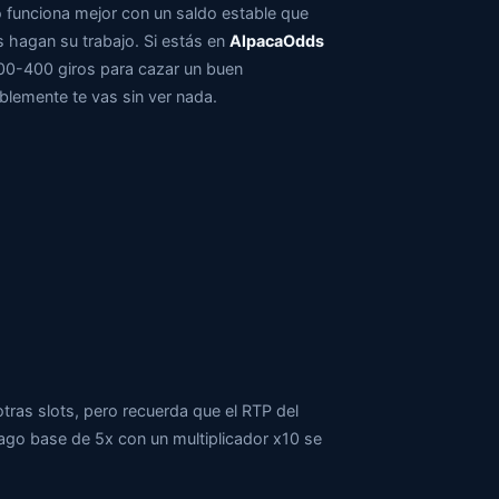
o funciona mejor con un saldo estable que
s hagan su trabajo. Si estás en
AlpacaOdds
 200-400 giros para cazar un buen
ablemente te vas sin ver nada.
ras slots, pero recuerda que el RTP del
ago base de 5x con un multiplicador x10 se