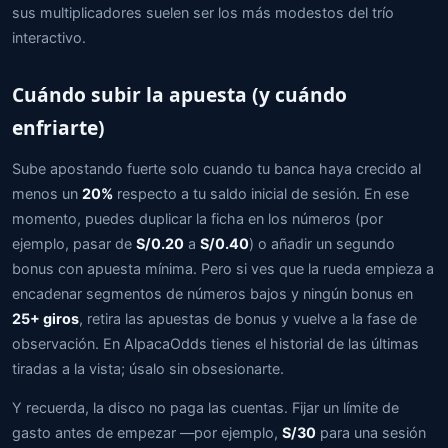
sus multiplicadores suelen ser los más modestos del trío
interactivo.
Cuándo subir la apuesta (y cuándo
enfriarte)
Sube apostando fuerte solo cuando tu banca haya crecido al
menos un
20%
respecto a tu saldo inicial de sesión. En ese
momento, puedes duplicar la ficha en los números (por
ejemplo, pasar de
S/0.20
a
S/0.40
) o añadir un segundo
bonus con apuesta mínima. Pero si ves que la rueda empieza a
encadenar segmentos de números bajos y ningún bonus en
25+ giros
, retira las apuestas de bonus y vuelve a la fase de
observación. En AlpacaOdds tienes el historial de las últimas
tiradas a la vista; úsalo sin obsesionarte.
Y recuerda, la disco no paga las cuentas. Fijar un límite de
gasto antes de empezar —por ejemplo,
S/30
para una sesión