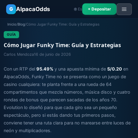
AlpacaOdds
G
+ Depositar
🌐 Es
Inicio
/
Blog
/
Cómo Jugar Funky Time: Guía y Estrategias
GUÍA
Cómo Jugar Funky Time: Guía y Estrategias
Carlos Mendoza
16 de junio de 2026
Con un RTP del
95.49%
y una apuesta mínima de
S/0.20
en
AlpacaOdds, Funky Time no se presenta como un juego de
casino cualquiera: te planta frente a una rueda de 64
compartimentos que mezcla números, música disco y cuatro
rondas de bonus que parecen sacadas de los años 70.
Evolution lo diseñó para que cada giro sea un pequeño
espectáculo, pero si estás dando tus primeros pasos,
conviene tener una ruta clara para no marearse entre luces de
neón y multiplicadores.