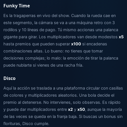
Funky Time
Es la tragaperras en vivo del show. Cuando la rueda cae en
este segmento, la cámara se va a una máquina retro con 3
rodillos y 10 líneas de pago. Tú mismo accionas una palanca
gigante para girar. Los multiplicadores van desde modestos
x5
hasta premios que pueden superar
x100
si encadenas
combinaciones altas. Lo bueno: no tienes que tomar
decisiones complejas; lo malo: la emoción de tirar la palanca
puede nublarte si vienes de una racha fría.
Disco
Aquí la acción se traslada a una plataforma circular con casillas
de colores y multiplicadores aleatorios. Una bola decide el
premio al detenerse. No intervienes, solo observas. Es rápido
y puede dar multiplicadores entre
x2
y
x50
, aunque la mayoría
de las veces se queda en la franja baja. Si buscas un bonus sin
florituras, Disco cumple.