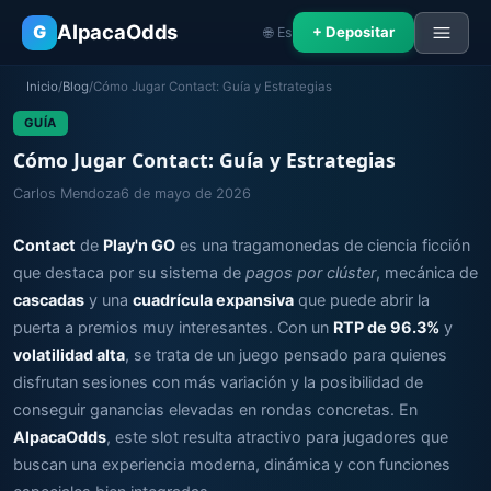
AlpacaOdds
G
+ Depositar
🌐 Es
Inicio
/
Blog
/
Cómo Jugar Contact: Guía y Estrategias
GUÍA
Cómo Jugar Contact: Guía y Estrategias
Carlos Mendoza
6 de mayo de 2026
Contact
de
Play'n GO
es una tragamonedas de ciencia ficción
que destaca por su sistema de
pagos por clúster
, mecánica de
cascadas
y una
cuadrícula expansiva
que puede abrir la
puerta a premios muy interesantes. Con un
RTP de 96.3%
y
volatilidad alta
, se trata de un juego pensado para quienes
disfrutan sesiones con más variación y la posibilidad de
conseguir ganancias elevadas en rondas concretas. En
AlpacaOdds
, este slot resulta atractivo para jugadores que
buscan una experiencia moderna, dinámica y con funciones