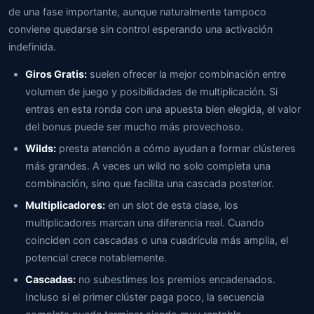
de una fase importante, aunque naturalmente tampoco
conviene quedarse sin control esperando una activación
indefinida.
Giros Gratis:
suelen ofrecer la mejor combinación entre
volumen de juego y posibilidades de multiplicación. Si
entras en esta ronda con una apuesta bien elegida, el valor
del bonus puede ser mucho más provechoso.
Wilds:
presta atención a cómo ayudan a formar clústeres
más grandes. A veces un wild no solo completa una
combinación, sino que facilita una cascada posterior.
Multiplicadores:
en un slot de esta clase, los
multiplicadores marcan una diferencia real. Cuando
coinciden con cascadas o una cuadrícula más amplia, el
potencial crece notablemente.
Cascadas:
no subestimes los premios encadenados.
Incluso si el primer clúster paga poco, la secuencia