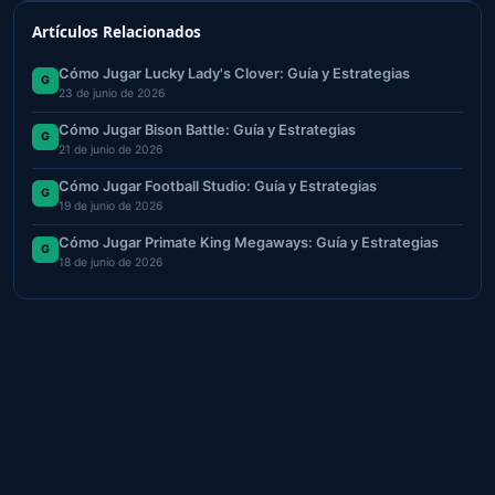
Artículos Relacionados
Cómo Jugar Lucky Lady's Clover: Guía y Estrategias
G
23 de junio de 2026
Cómo Jugar Bison Battle: Guía y Estrategias
G
21 de junio de 2026
Cómo Jugar Football Studio: Guía y Estrategias
G
19 de junio de 2026
Cómo Jugar Primate King Megaways: Guía y Estrategias
G
18 de junio de 2026