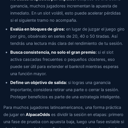
ganancia, muchos jugadores incrementan la apuesta de
inmediato. En un slot volátil, esto puede acelerar pérdidas
si el siguiente tramo no acompaña.
Evalúa en bloques de giros:
en lugar de juzgar el juego giro
por giro, obsérvalo en series de 20, 40 o 50 tiradas. Así
tendrás una lectura más clara del rendimiento de tu sesión.
Busca consistencia, no solo el gran premio:
si el slot
activa cascadas frecuentes o pequeños clústeres, eso
puede ser útil para extender el bankroll mientras esperas
una función mayor.
Define un objetivo de salida:
si logras una ganancia
importante, considera retirar una parte o cerrar la sesión.
Proteger beneficios es parte de una estrategia inteligente.
Para muchos jugadores latinoamericanos, una forma práctica
de jugar en
AlpacaOdds
es dividir la sesión en etapas: primero
una fase de prueba con apuesta baja, luego una fase estable si