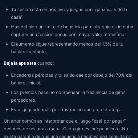
Tu sesión está en positivo y juegas con “ganancias de la
casa”.
Has definido un límite de beneficio parcial y quieres intentar
capturar una función bonus con mayor valor monetario.
El aumento sigue representando menos del 1.5% de tu
bankroll restante.
Baja la apuesta
cuando:
Encadenas pérdidas y tu saldo cae por debajo del 70% del
bankroll inicial.
Los premios base no compensan la frecuencia de giros
perdedores.
Estás jugando más por frustración que por estrategia.
Un error común es interpretar que el juego “está por pagar”
después de una mala racha. Cada giro es independiente. No
existe garantía de que una secuencia negativa sea seguida por