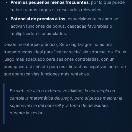
Premios pequeños menos frecuentes
, por lo que puede
haber tramos largos sin resultados relevantes.
Potencial de premios altos
, especialmente cuando se
activan funciones de bonus, cascadas favorables o
multiplicadores acumulados.
Desde un enfoque práctico, Smoking Dragon no es una
tragamonedas ideal para “estirar saldo” sin sobresaltos. Es un
juego más adecuado para sesiones controladas, con un
presupuesto diseñado para resistir rachas negativas antes de
que aparezcan las funciones más rentables.
En slots de alta o extrema volatilidad, la estrategia no
cambia la matemática del juego, pero sí puede mejorar la
supervivencia del bankroll y la toma de decisiones
durante la sesión.