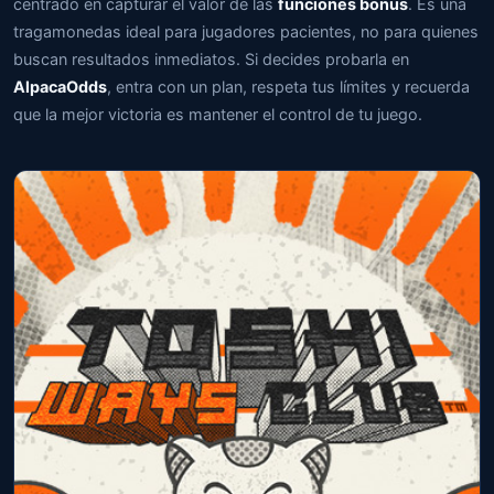
centrado en capturar el valor de las
funciones bonus
. Es una
tragamonedas ideal para jugadores pacientes, no para quienes
buscan resultados inmediatos. Si decides probarla en
AlpacaOdds
, entra con un plan, respeta tus límites y recuerda
que la mejor victoria es mantener el control de tu juego.