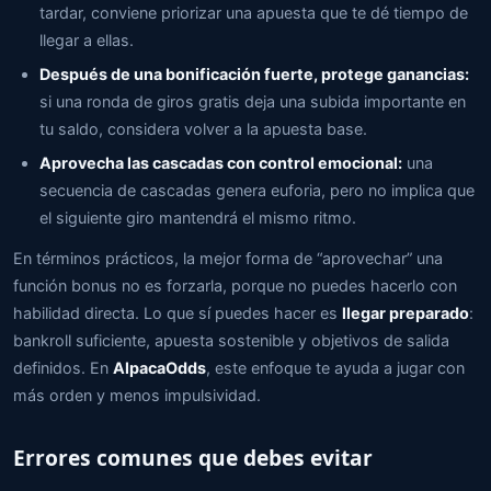
tardar, conviene priorizar una apuesta que te dé tiempo de
llegar a ellas.
Después de una bonificación fuerte, protege ganancias:
si una ronda de giros gratis deja una subida importante en
tu saldo, considera volver a la apuesta base.
Aprovecha las cascadas con control emocional:
una
secuencia de cascadas genera euforia, pero no implica que
el siguiente giro mantendrá el mismo ritmo.
En términos prácticos, la mejor forma de “aprovechar” una
función bonus no es forzarla, porque no puedes hacerlo con
habilidad directa. Lo que sí puedes hacer es
llegar preparado
:
bankroll suficiente, apuesta sostenible y objetivos de salida
definidos. En
AlpacaOdds
, este enfoque te ayuda a jugar con
más orden y menos impulsividad.
Errores comunes que debes evitar