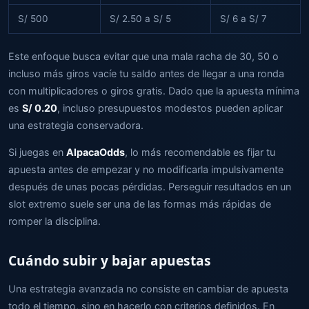
S/ 500
S/ 2.50 a S/ 5
S/ 6 a S/ 7
Este enfoque busca evitar que una mala racha de 30, 50 o
incluso más giros vacíe tu saldo antes de llegar a una ronda
con multiplicadores o giros gratis. Dado que la apuesta mínima
es
S/ 0.20
, incluso presupuestos modestos pueden aplicar
una estrategia conservadora.
Si juegas en
AlpacaOdds
, lo más recomendable es fijar tu
apuesta antes de empezar y no modificarla impulsivamente
después de unas pocas pérdidas. Perseguir resultados en un
slot extremo suele ser una de las formas más rápidas de
romper la disciplina.
Cuándo subir y bajar apuestas
Una estrategia avanzada no consiste en cambiar de apuesta
todo el tiempo, sino en hacerlo con criterios definidos. En