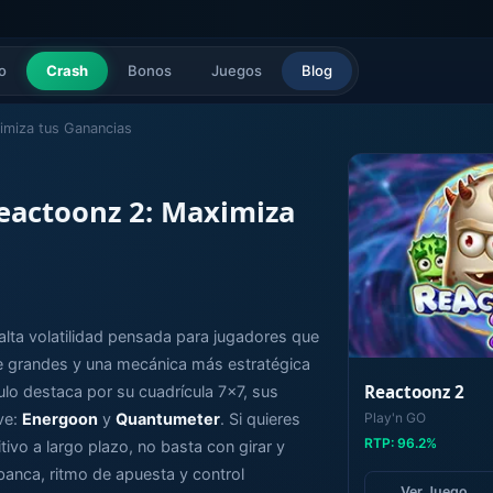
io
Crash
Bonos
Juegos
Blog
imiza tus Ganancias
eactoonz 2: Maximiza
lta volatilidad pensada para jugadores que
e grandes y una mecánica más estratégica
Reactoonz 2
tulo destaca por su cuadrícula 7x7, sus
ve:
Energoon
y
Quantumeter
. Si quieres
Play'n GO
RTP:
96.2
%
ivo a largo plazo, no basta con girar y
 banca, ritmo de apuesta y control
Ver Juego