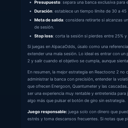
Presupuesto
: separa una banca exclusiva para e
Duración
: establece un tiempo límite de 30 a 45
Meta de salida
: considera retirarte si alcanzas
de sesión.
Stop loss
: corta la sesión si pierdes entre 25% 
Si juegas en AlpacaOdds, úsalo como una referenci
extender una mala sesión. Lo ideal es entrar con un
2 y salir cuando el objetivo se cumpla, aunque sient
En resumen, la mejor estrategia en Reactoonz 2 no 
administrar la banca con precisión, entender la volat
que ofrecen Energoon, Quantumeter y las cascadas. S
ser una experiencia muy rentable y entretenida par
algo más que pulsar el botón de giro sin estrategia.
Juego responsable:
juega solo con dinero que pueda
estrés y toma descansos frecuentes. Si notas que pi