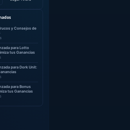
onados
Trucos y Consejos de
6
6
nzada para Lotto
miza tus Ganancias
6
nzada para Dork Unit:
Ganancias
6
anzada para Bonus
miza tus Ganancias
6