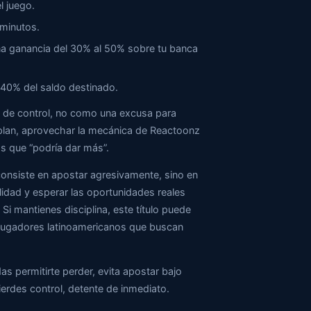
l juego.
 minutos.
 una ganancia del 30% al 50% sobre tu banca
y 40% del saldo destinado.
a de control, no como una excusa para
 plan, aprovechar la mecánica de Reactoonz
as que “podría dar más”.
consiste en apostar agresivamente, sino en
ilidad y esperar las oportunidades reales
i mantienes disciplina, este título puede
a jugadores latinoamericanos que buscan
s permitirte perder, evita apostar bajo
erdes control, detente de inmediato.