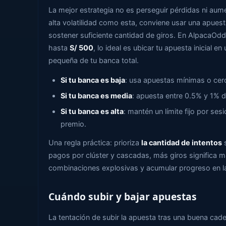
La mejor estrategia no es perseguir pérdidas ni au
alta volatilidad como esta, conviene usar una apue
sostener suficiente cantidad de giros. En AlpacaO
hasta
S/ 500
, lo ideal es ubicar tu apuesta inicial 
pequeña de tu banca total.
Si tu banca es baja
: usa apuestas mínimas o cerc
Si tu banca es media
: apuesta entre 0.5% y 1% d
Si tu banca es alta
: mantén un límite fijo por ses
premio.
Una regla práctica: prioriza
la cantidad de intentos
s
pagos por clúster y cascadas, más giros significa 
combinaciones explosivas y acumular progreso en la
Cuándo subir y bajar apuestas
La tentación de subir la apuesta tras una buena cad