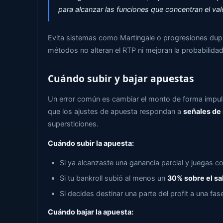
para alcanzar las funciones que concentran el val
Evita sistemas como Martingale o progresiones dupl
métodos no alteran el RTP ni mejoran la probabilidad 
Cuándo subir y bajar apuestas
Un error común es cambiar el monto de forma impuls
que los ajustes de apuesta respondan a
señales de 
supersticiones.
Cuándo subir la apuesta:
Si ya alcanzaste una ganancia parcial y juegas c
Si tu bankroll subió al menos un
30% sobre el sal
Si decides destinar una parte del profit a una fas
Cuándo bajar la apuesta: