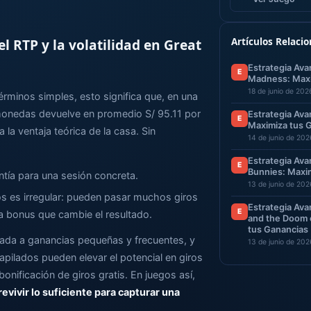
Artículos Relaci
l RTP y la volatilidad en Great
Estrategia Ava
E
Madness: Maxi
18 de junio de 202
términos simples, esto significa que, en una
monedas devuelve en promedio S/ 95.11 por
Estrategia Ava
E
Maximiza tus 
la ventaja teórica de la casa. Sin
14 de junio de 202
Estrategia Av
E
Bunnies: Maxi
ntía para una sesión concreta.
13 de junio de 202
ios es irregular: pueden pasar muchos giros
Estrategia Ava
E
a bonus que cambie el resultado.
and the Doom 
tus Ganancias
tada a ganancias pequeñas y frecuentes, y
13 de junio de 202
apilados pueden elevar el potencial en giros
onificación de giros gratis. En juegos así,
evivir lo suficiente para capturar una