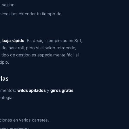
a sesión.
 necesitas extender tu tiempo de
 baja rápido
. Es decir, si empiezas en S/ 1,
 del bankroll, pero si el saldo retrocede,
e tipo de gestión es especialmente fácil si
ipio.
las
lementos:
wilds apilados
y
giros gratis
.
ategia.
iones en varios carretes.
serían modestos.