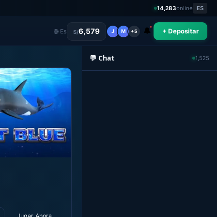
14,283
online
ES
🔔
6,579
+ Depositar
🌐 Es
J
M
S/
+5
💬 Chat
1,525
Jugar Ahora