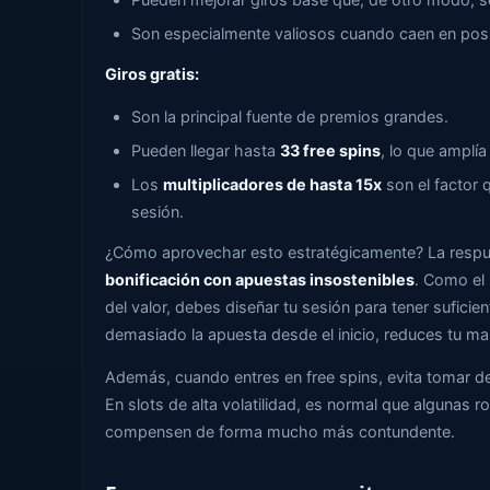
Son especialmente valiosos cuando caen en pos
Giros gratis:
Son la principal fuente de premios grandes.
Pueden llegar hasta
33 free spins
, lo que amplí
Los
multiplicadores de hasta 15x
son el factor 
sesión.
¿Cómo aprovechar esto estratégicamente? La respu
bonificación con apuestas insostenibles
. Como el
del valor, debes diseñar tu sesión para tener suficien
demasiado la apuesta desde el inicio, reduces tu m
Además, cuando entres en free spins, evita tomar de
En slots de alta volatilidad, es normal que algunas 
compensen de forma mucho más contundente.