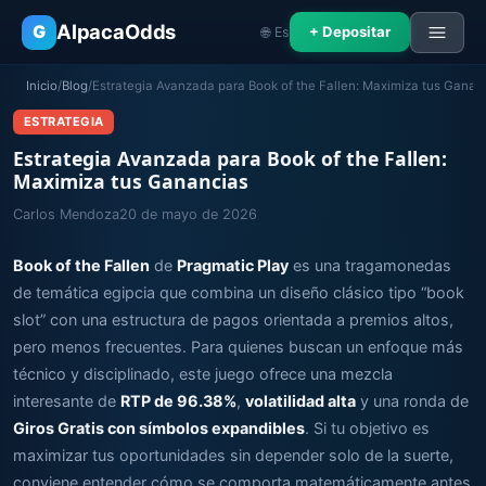
AlpacaOdds
G
+ Depositar
🌐 Es
Inicio
/
Blog
/
Estrategia Avanzada para Book of the Fallen: Maximiza tus Ganan
ESTRATEGIA
Estrategia Avanzada para Book of the Fallen:
Maximiza tus Ganancias
Carlos Mendoza
20 de mayo de 2026
Book of the Fallen
de
Pragmatic Play
es una tragamonedas
de temática egipcia que combina un diseño clásico tipo “book
slot” con una estructura de pagos orientada a premios altos,
pero menos frecuentes. Para quienes buscan un enfoque más
técnico y disciplinado, este juego ofrece una mezcla
interesante de
RTP de 96.38%
,
volatilidad alta
y una ronda de
Giros Gratis con símbolos expandibles
. Si tu objetivo es
maximizar tus oportunidades sin depender solo de la suerte,
conviene entender cómo se comporta matemáticamente antes