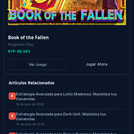
Book of the Fallen
Pragmatic Play
RTP:
96.38
%
Jugar Ahora
Ver Juego
Artículos Relacionados
Estrategia Avanzada para Lotto Madness: Maximiza tus
E
Ganancias
18 de junio de 2026
Estrategia Avanzada para Dork Unit: Maximiza tus
E
Ganancias
14 de junio de 2026