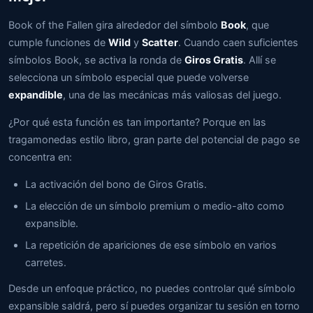
Book of the Fallen gira alrededor del símbolo
Book
, que
cumple funciones de
Wild
y
Scatter
. Cuando caen suficientes
símbolos Book, se activa la ronda de
Giros Gratis
. Allí se
selecciona un símbolo especial que puede volverse
expandible
, una de las mecánicas más valiosas del juego.
¿Por qué esta función es tan importante? Porque en las
tragamonedas estilo libro, gran parte del potencial de pago se
concentra en:
La activación del bono de Giros Gratis.
La elección de un símbolo premium o medio-alto como
expansible.
La repetición de apariciones de ese símbolo en varios
carretes.
Desde un enfoque práctico, no puedes controlar qué símbolo
expansible saldrá, pero sí puedes organizar tu sesión en torno