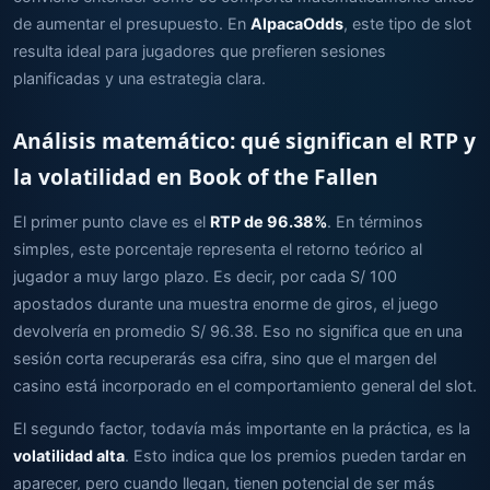
de aumentar el presupuesto. En
AlpacaOdds
, este tipo de slot
resulta ideal para jugadores que prefieren sesiones
planificadas y una estrategia clara.
Análisis matemático: qué significan el RTP y
la volatilidad en Book of the Fallen
El primer punto clave es el
RTP de 96.38%
. En términos
simples, este porcentaje representa el retorno teórico al
jugador a muy largo plazo. Es decir, por cada S/ 100
apostados durante una muestra enorme de giros, el juego
devolvería en promedio S/ 96.38. Eso no significa que en una
sesión corta recuperarás esa cifra, sino que el margen del
casino está incorporado en el comportamiento general del slot.
El segundo factor, todavía más importante en la práctica, es la
volatilidad alta
. Esto indica que los premios pueden tardar en
aparecer, pero cuando llegan, tienen potencial de ser más