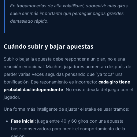
En tragamonedas de alta volatilidad, sobrevivir más giros
suele ser más importante que perseguir pagos grandes
demasiado rápido.
Cuándo subir y bajar apuestas
Subir o bajar la apuesta debe responder a un plan, no a una
reacción emocional. Muchos jugadores aumentan después de
perder varias veces seguidas pensando que “ya toca” una
bonificación. Ese razonamiento es incorrecto:
cada giro tiene
probabilidad independiente
. No existe deuda del juego con el
jugador.
Una forma más inteligente de ajustar el stake es usar tramos:
Fase inicial:
juega entre 40 y 60 giros con una apuesta
base conservadora para medir el comportamiento de la
sesión.