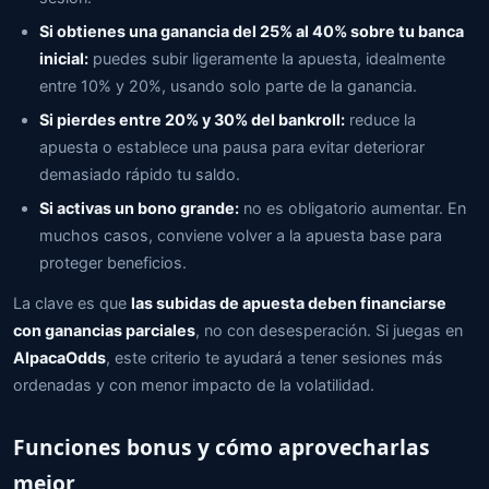
Si obtienes una ganancia del 25% al 40% sobre tu banca
inicial:
puedes subir ligeramente la apuesta, idealmente
entre 10% y 20%, usando solo parte de la ganancia.
Si pierdes entre 20% y 30% del bankroll:
reduce la
apuesta o establece una pausa para evitar deteriorar
demasiado rápido tu saldo.
Si activas un bono grande:
no es obligatorio aumentar. En
muchos casos, conviene volver a la apuesta base para
proteger beneficios.
La clave es que
las subidas de apuesta deben financiarse
con ganancias parciales
, no con desesperación. Si juegas en
AlpacaOdds
, este criterio te ayudará a tener sesiones más
ordenadas y con menor impacto de la volatilidad.
Funciones bonus y cómo aprovecharlas
mejor