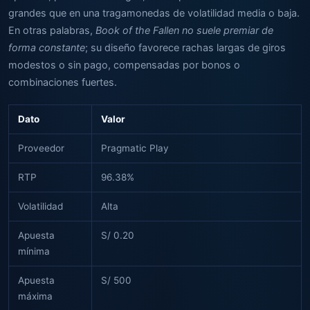
grandes que en una tragamonedas de volatilidad media o baja.
En otras palabras,
Book of the Fallen no suele premiar de
forma constante
; su diseño favorece rachas largas de giros
modestos o sin pago, compensadas por bonos o
combinaciones fuertes.
Dato
Valor
Proveedor
Pragmatic Play
RTP
96.38%
Volatilidad
Alta
Apuesta
S/ 0.20
mínima
Apuesta
S/ 500
máxima