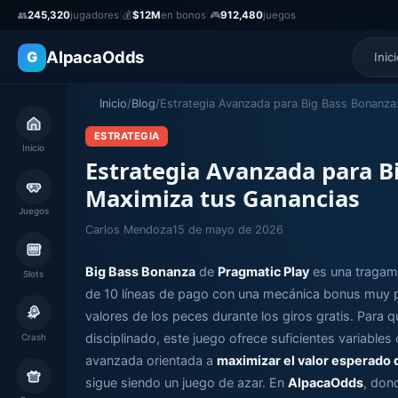
👥
💰
🎮
245,320
jugadores
|
$
12
M
en bonos
|
912,480
juegos
AlpacaOdds
G
Inic
Inicio
/
Blog
/
Estrategia Avanzada para Big Bass Bonanza
ESTRATEGIA
Inicio
Estrategia Avanzada para B
Maximiza tus Ganancias
Juegos
Carlos Mendoza
15 de mayo de 2026
7
7
7
Big Bass Bonanza
de
Pragmatic Play
es una tragam
Slots
de 10 líneas de pago con una mecánica bonus muy p
valores de los peces durante los giros gratis. Para
disciplinado, este juego ofrece suficientes variables
Crash
avanzada orientada a
maximizar el valor esperado 
sigue siendo un juego de azar. En
AlpacaOdds
, don