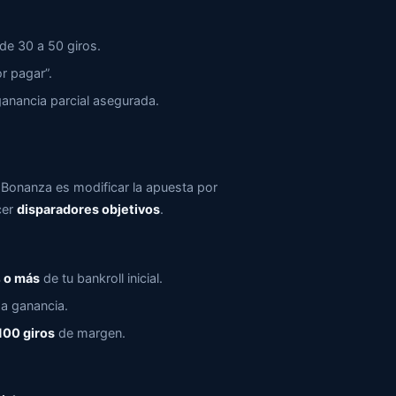
de 30 a 50 giros.
r pagar”.
anancia parcial asegurada.
Bonanza es modificar la apuesta por
cer
disparadores objetivos
.
 o más
de tu bankroll inicial.
sa ganancia.
100 giros
de margen.