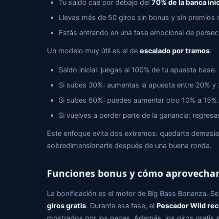
Tu saldo cae por debajo del
70% de la banca inic
Llevas más de 50 giros sin bonus y sin premios 
Estás entrando en una fase emocional de persec
Un modelo muy útil es el de
escalado por tramos
:
Saldo inicial: juegas al 100% de tu apuesta base.
Si subes 30%: aumentas la apuesta entre 20% y
Si subes 60%: puedes aumentar otro 10% a 15%.
Si vuelves a perder parte de la ganancia: regresas
Este enfoque evita dos extremos: quedarte demas
sobredimensionarte después de una buena ronda.
Funciones bonus y cómo aprovechar
La bonificación es el motor de Big Bass Bonanza. S
giros gratis
. Durante esa fase, el
Pescador Wild rec
mostrados por los peces. Además, los giros gratis