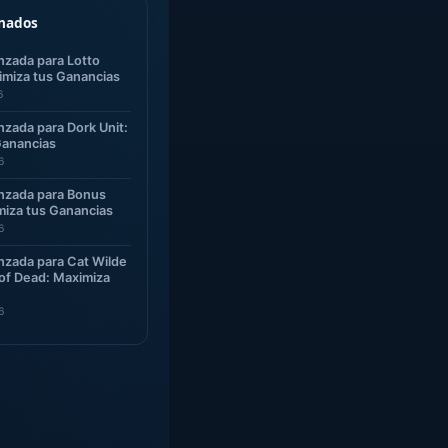
onados
nzada para Lotto
miza tus Ganancias
6
nzada para Dork Unit:
Ganancias
6
anzada para Bonus
miza tus Ganancias
6
nzada para Cat Wilde
of Dead: Maximiza
6