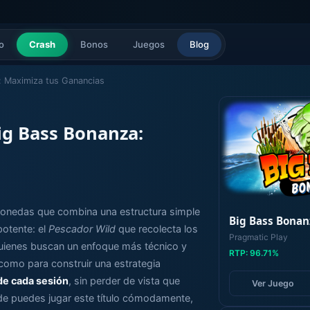
io
Crash
Bonos
Juegos
Blog
: Maximiza tus Ganancias
ig Bass Bonanza:
onedas que combina una estructura simple
Big Bass Bonan
otente: el
Pescador Wild
que recolecta los
Pragmatic Play
 quienes buscan un enfoque más técnico y
RTP:
96.71
%
 como para construir una estrategia
de cada sesión
, sin perder de vista que
Ver Juego
de puedes jugar este título cómodamente,