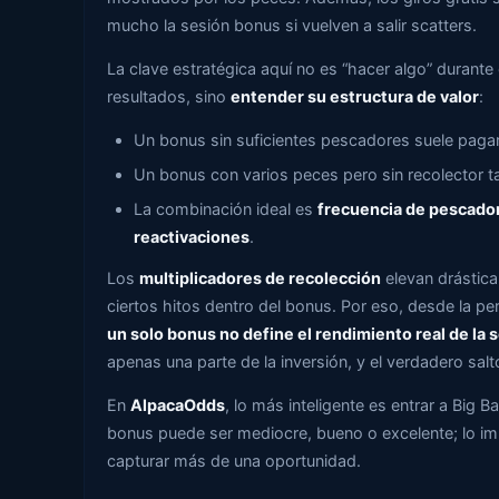
mucho la sesión bonus si vuelven a salir scatters.
La clave estratégica aquí no es “hacer algo” durante
resultados, sino
entender su estructura de valor
:
Un bonus sin suficientes pescadores suele paga
Un bonus con varios peces pero sin recolector 
La combinación ideal es
frecuencia de pescador
reactivaciones
.
Los
multiplicadores de recolección
elevan drástica
ciertos hitos dentro del bonus. Por eso, desde la p
un solo bonus no define el rendimiento real de la 
apenas una parte de la inversión, y el verdadero salt
En
AlpacaOdds
, lo más inteligente es entrar a Big 
bonus puede ser mediocre, bueno o excelente; lo im
capturar más de una oportunidad.