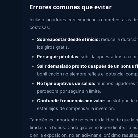
Errores comunes que evitar
Incluso jugadores con experiencia cometen fallas de
costosas:
Sobreapostar desde el inicio:
reduce la duración
los giros gratis.
Perseguir pérdidas:
subir la apuesta tras una ma
Salir demasiado pronto después de un bonus fl
bonificación no siempre refleja el potencial comp
No fijar objetivos de salida:
muchos jugadores c
perdedora por seguir sin límite.
Confundir frecuencia con valor:
un slot puede 
estar lejos de compensar la inversión.
También es importante no caer en la idea de que la
tiradas sin bonus. Cada giro es independiente. La e
bien la exposición, no en adivinar el próximo resulta