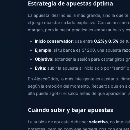
Estrategia de apuestas óptima
La apuesta ideal no es la más grande, sino la que te 
el juego muestre su lado explosivo. Con un mínimo 
margen, pero la mejor práctica es empezar bajo y esc
Inicio conservador:
usa entre
0.2% y 0.5%
de tu 
Ejemplo:
si tu banca es S/ 200, una apuesta raz
Objetivo:
extender la sesión para captar giros gr
Evita:
subir la apuesta al inicio solo por “sentir” 
En AlpacaOdds, lo más inteligente es ajustar tu rit
según la emoción del momento. Recuerda que en slo
alta puede agotar el saldo antes de que aparezcan l
Cuándo subir y bajar apuestas
La subida de apuesta debe ser
selectiva
, no impuls
potentes, pero no conviene perseguirlos con apuest