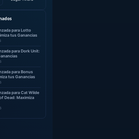
onados
nzada para Lotto
miza tus Ganancias
6
nzada para Dork Unit:
Ganancias
6
anzada para Bonus
miza tus Ganancias
6
nzada para Cat Wilde
of Dead: Maximiza
6