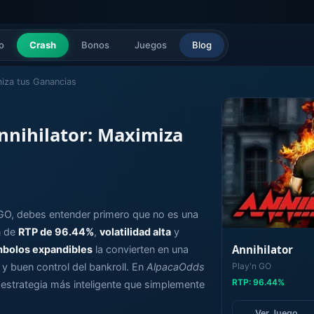
io
Crash
Bonos
Juegos
Blog
miza tus Ganancias
nnihilator: Maximiza
GO, debes entender primero que no es una
n de
RTP de 96.44%
,
volatilidad alta
y
Annihilator
mbolos expandibles
la convierten en una
 y buen control del bankroll. En
AlpacaOdds
Play'n GO
RTP:
96.44
%
a estrategia más inteligente que simplemente
Ver Juego