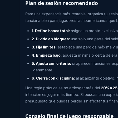
Plan de sesión recomendado
Para una experiencia más rentable, organiza tu sesi
funciona bien para jugadores latinoamericanos que bu
1. Define banca total:
asigna un monto exclusivo 
2. Divide en bloques:
usa solo una parte del sal
3. Fija límites:
establece una pérdida máxima y un
4. Empieza bajo:
apuesta mínima o cerca de ella 
5. Ajusta con criterio:
si aparecen funciones espe
ligeramente.
6. Cierra con disciplina:
al alcanzar tu objetivo, 
Una regla práctica es no arriesgar más del
20% a 2
intención es jugar más tiempo. Si buscas una experi
presupuesto que puedas perder sin afectar tus finan
Consejo final de juego responsable