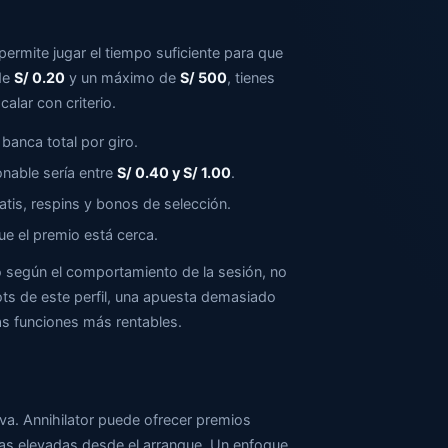
permite jugar el tiempo suficiente para que
de
S/ 0.20
y un máximo de
S/ 500
, tienes
alar con criterio.
banca total por giro.
onable sería entre
S/ 0.40 y S/ 1.00
.
atis, respins y bonos de selección.
que el premio está cerca.
mo según el comportamiento de la sesión, no
ts de este perfil, una apuesta demasiado
as funciones más rentables.
iva. Annihilator puede ofrecer premios
as elevadas desde el arranque. Un enfoque