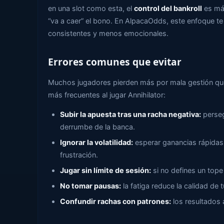
en una slot como esta, el
control del bankroll
es más
“va a caer” el bono. En AlpacaOdds, este enfoque t
consistentes y menos emocionales.
Errores comunes que evitar
Muchos jugadores pierden más por mala gestión que 
más frecuentes al jugar Annihilator:
Subir la apuesta tras una racha negativa:
perseg
derrumbe de la banca.
Ignorar la volatilidad:
esperar ganancias rápidas 
frustración.
Jugar sin límite de sesión:
si no defines un tope
No tomar pausas:
la fatiga reduce la calidad de 
Confundir rachas con patrones:
los resultados 