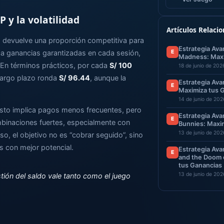
 y la volatilidad
Artículos Relaci
go devuelve una proporción competitiva para
Estrategia Ava
ica ganancias garantizadas en cada sesión,
E
Madness: Maxi
 En términos prácticos, por cada
S/ 100
18 de junio de 202
 largo plazo ronda
S/ 96.44
, aunque la
Estrategia Ava
E
Maximiza tus 
14 de junio de 202
 Esto implica pagos menos frecuentes, pero
Estrategia Av
E
binaciones fuertes, especialmente con
Bunnies: Maxi
13 de junio de 202
o, el objetivo no es “cobrar seguido”, sino
as con mejor potencial.
Estrategia Ava
E
and the Doom 
tus Ganancias
13 de junio de 202
estión del saldo vale tanto como el juego