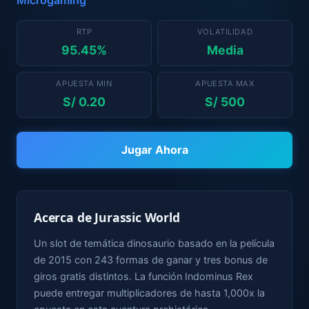
RTP
VOLATILIDAD
95.45%
Media
APUESTA MIN
APUESTA MAX
S/ 0.20
S/ 500
Jugar Ahora
Acerca de
Jurassic World
Un slot de temática dinosaurio basado en la película
de 2015 con 243 formas de ganar y tres bonus de
giros gratis distintos. La función Indominus Rex
puede entregar multiplicadores de hasta 1,000x la