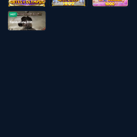
Pragmatic Play
Pragmatic Play
Pragmatic Play
HOT
Tombstone RIP
Nolimit City