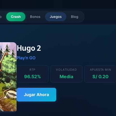
io
Crash
Bonos
Juegos
Blog
Hugo 2
Play'n GO
RTP
VOLATILIDAD
APUESTA MIN
96.52%
Media
S/ 0.20
Jugar Ahora