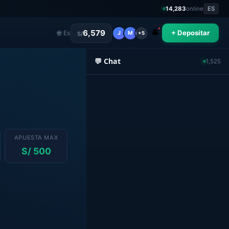
14,283
online
ES
🔔
6,579
+ Depositar
🌐 Es
J
M
S/
+5
💬 Chat
1,525
APUESTA MAX
S/ 500