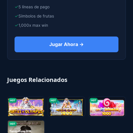
✓
5 líneas de pago
✓
Símbolos de frutas
✓
1,000x max win
Jugar Ahora →
Juegos Relacionados
HOT
HOT
HOT
Gates of Olympus
Gates of Olympus 1000
Sweet Bonanza 1000
Pragmatic Play
Pragmatic Play
Pragmatic Play
HOT
Tombstone RIP