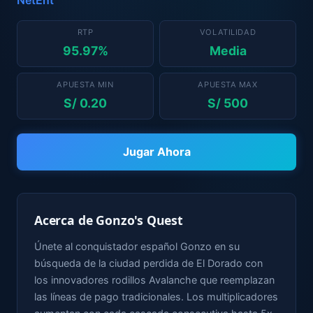
RTP
VOLATILIDAD
95.97%
Media
APUESTA MIN
APUESTA MAX
S/ 0.20
S/ 500
Jugar Ahora
Acerca de
Gonzo's Quest
Únete al conquistador español Gonzo en su
búsqueda de la ciudad perdida de El Dorado con
los innovadores rodillos Avalanche que reemplazan
las líneas de pago tradicionales. Los multiplicadores