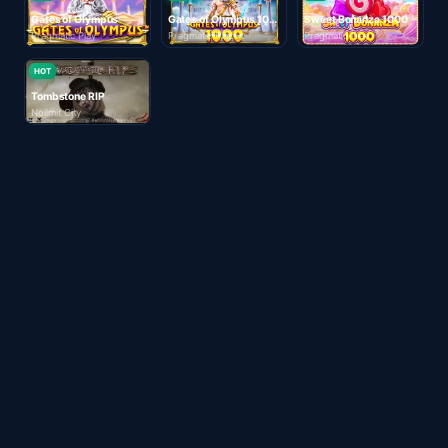
Gates of Olympus
Gates of Olympus 1000
Sweet Bonanza 1000
Pragmatic Play
Pragmatic Play
Pragmatic Play
HOT
Tombstone RIP
Nolimit City