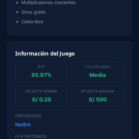
Multiplicadores crecientes
Giros gratis
Caída libre
Información del Juego
RTP
VOLATILIDAD
95.97%
Media
APUESTA MÍNIMA
APUESTA MÁXIMA
S/ 0.20
S/ 500
PROVEEDOR
NetEnt
PLATAFORMAS