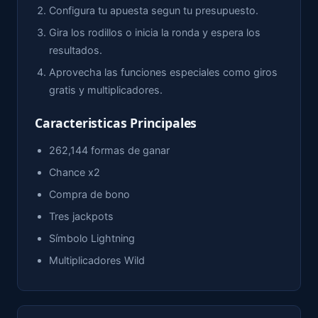
Configura tu apuesta segun tu presupuesto.
Gira los rodillos o inicia la ronda y espera los
resultados.
Aprovecha las funciones especiales como giros
gratis y multiplicadores.
Caracteristicas Principales
262,144 formas de ganar
Chance x2
Compra de bono
Tres jackpots
Símbolo Lightning
Multiplicadores Wild