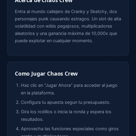
Acerca de
Chaos Crew
Entra al mundo callejero de Cranky y Sketchy, dos
personajes punk causando estragos. Un slot de alta
volatilidad con wilds pegajosos, multiplicadores
aleatorios y una ganancia máxima de 10,000x que
puede explotar en cualquier momento.
Como Jugar
Chaos Crew
Haz clic en "Jugar Ahora" para acceder al juego
en la plataforma.
Configura tu apuesta segun tu presupuesto.
Gira los rodillos o inicia la ronda y espera los
resultados.
Aprovecha las funciones especiales como giros