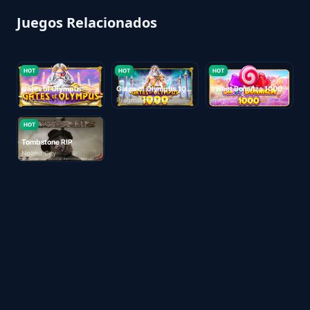
Juegos Relacionados
HOT
HOT
HOT
Gates of Olympus
Gates of Olympus 1000
Sweet Bonanza 1000
Pragmatic Play
Pragmatic Play
Pragmatic Play
HOT
Tombstone RIP
Nolimit City