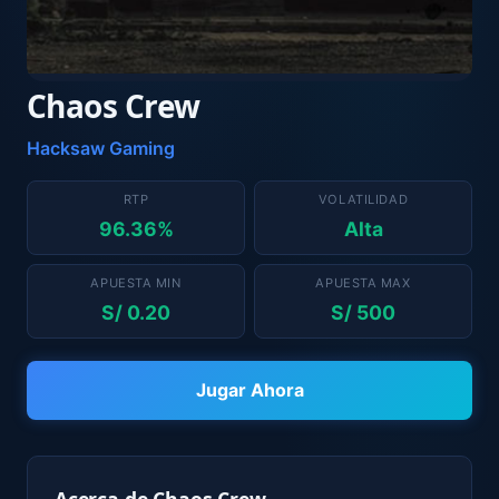
Chaos Crew
Hacksaw Gaming
RTP
VOLATILIDAD
96.36%
Alta
APUESTA MIN
APUESTA MAX
S/ 0.20
S/ 500
Jugar Ahora