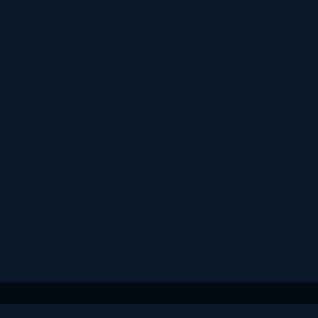
JUEGOS
INFORMACION