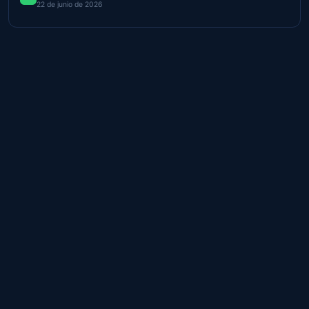
22 de junio de 2026