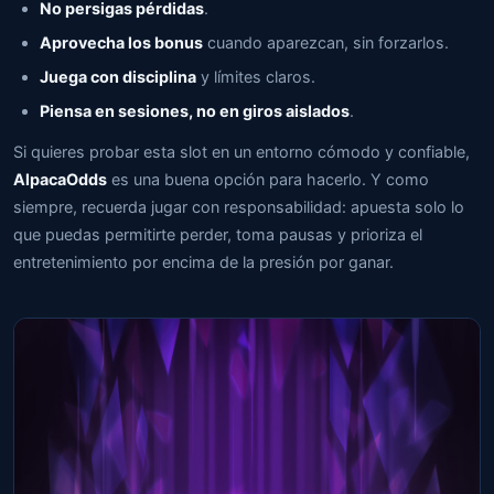
No persigas pérdidas
.
Aprovecha los bonus
cuando aparezcan, sin forzarlos.
Juega con disciplina
y límites claros.
Piensa en sesiones, no en giros aislados
.
Si quieres probar esta slot en un entorno cómodo y confiable,
AlpacaOdds
es una buena opción para hacerlo. Y como
siempre, recuerda jugar con responsabilidad: apuesta solo lo
que puedas permitirte perder, toma pausas y prioriza el
entretenimiento por encima de la presión por ganar.