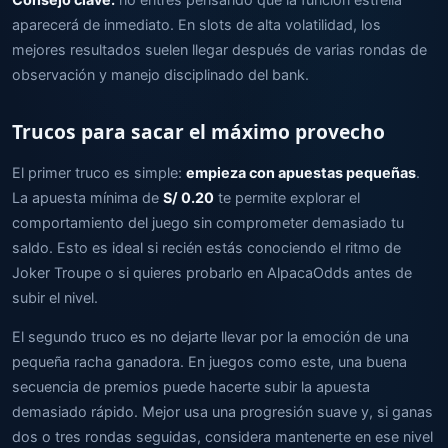
aparecerá de inmediato. En slots de alta volatilidad, los
mejores resultados suelen llegar después de varias rondas de
observación y manejo disciplinado del bank.
Trucos para sacar el máximo provecho
El primer truco es simple:
empieza con apuestas pequeñas
.
La apuesta mínima de
S/ 0.20
te permite explorar el
comportamiento del juego sin comprometer demasiado tu
saldo. Esto es ideal si recién estás conociendo el ritmo de
Joker Troupe o si quieres probarlo en AlpacaOdds antes de
subir el nivel.
El segundo truco es no dejarte llevar por la emoción de una
pequeña racha ganadora. En juegos como este, una buena
secuencia de premios puede hacerte subir la apuesta
demasiado rápido. Mejor usa una progresión suave y, si ganas
dos o tres rondas seguidas, considera mantenerte en ese nivel