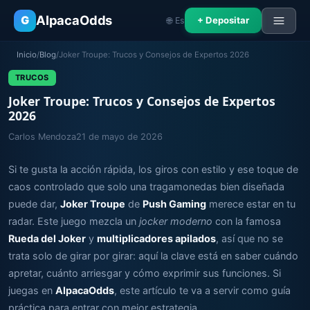
AlpacaOdds
G
+ Depositar
🌐 Es
Inicio
/
Blog
/
Joker Troupe: Trucos y Consejos de Expertos 2026
TRUCOS
Joker Troupe: Trucos y Consejos de Expertos
2026
Carlos Mendoza
21 de mayo de 2026
Si te gusta la acción rápida, los giros con estilo y ese toque de
caos controlado que solo una tragamonedas bien diseñada
puede dar,
Joker Troupe
de
Push Gaming
merece estar en tu
radar. Este juego mezcla un
jocker moderno
con la famosa
Rueda del Joker
y
multiplicadores apilados
, así que no se
trata solo de girar por girar: aquí la clave está en saber cuándo
apretar, cuánto arriesgar y cómo exprimir sus funciones. Si
juegas en
AlpacaOdds
, este artículo te va a servir como guía
práctica para entrar con mejor estrategia.