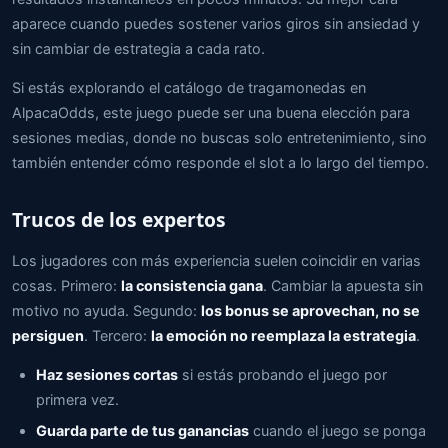
aparece cuando puedes sostener varios giros sin ansiedad y
sin cambiar de estrategia a cada rato.
Si estás explorando el catálogo de tragamonedas en
AlpacaOdds, este juego puede ser una buena elección para
sesiones medias, donde no buscas solo entretenimiento, sino
también entender cómo responde el slot a lo largo del tiempo.
Trucos de los expertos
Los jugadores con más experiencia suelen coincidir en varias
cosas. Primero:
la consistencia gana
. Cambiar la apuesta sin
motivo no ayuda. Segundo:
los bonus se aprovechan, no se
persiguen
. Tercero:
la emoción no reemplaza la estrategia
.
Haz sesiones cortas
si estás probando el juego por
primera vez.
Guarda parte de tus ganancias
cuando el juego se ponga