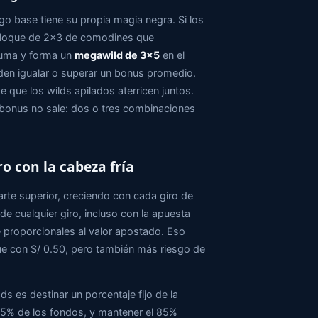
ego base tiene su propia magia negra. Si los
un bloque de 2×3 de comodines que
suma y forma un
megawild de 3×5
en el
den igualar o superar un bonus promedio.
e que los wilds apilados aterricen juntos.
 bonus no sale: dos o tres combinaciones
ro con la cabeza fría
arte superior, creciendo con cada giro de
de cualquier giro, incluso con la apuesta
 proporcionales al valor apostado. Eso
que con S/ 0.50, pero también más riesgo de
 es destinar un porcentaje fijo de la
15% de los fondos, y mantener el 85%