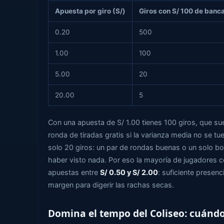
Apuesta por giro (S/)
Giros con S/ 100 de banc
0.20
500
1.00
100
5.00
20
20.00
5
Con una apuesta de S/ 1.00 tienes 100 giros, que sue
ronda de tiradas gratis si la varianza media no se tu
solo 20 giros: un par de rondas buenas o un solo bo
haber visto nada. Por eso la mayoría de jugadores 
apuestas entre
S/ 0.50 y S/ 2.00
: suficiente presenc
margen para digerir las rachas secas.
Domina el tempo del Coliseo: cuándo