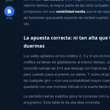
Bonos
retorno teórico; la mayor parte de las slots actuale
compensa con una
volatilidad media
que te da respi
de funciones que puede explotar de verdad cuando lo
Blog
clic.
La apuesta correcta: ni tan alta que 
duermas
Los wilds apilados en los rodillos 2, 3 y 4 son el mot
rodillos se llenan de gladiadores al mismo tiempo, c
comodín salvaje de 3×3 que empuja con fuerza las 
pero cuando pasa el premio se siente. Y como el jac
de
cualquier
giro —con una probabilidad mayor cuant
quedarte con una moneda ridícula si la suerte llama a
La decisión real es cuántos giros te compras con tu 
progresivo. Esta tabla te da una idea concreta: