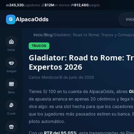
👥
💰
🎮
245,320
jugadores
|
$
12
M
en bonos
|
912,480
juegos
AlpacaOdds
G
Inic
Inicio
/
Blog
/
Gladiator: Road to Rome: Trucos y Consejo
TRUCOS
Inicio
Gladiator: Road to Rome: T
Expertos 2026
Juegos
Carlos Mendoza
18 de junio de 2026
7
7
7
Tienes S/ 100 en tu cuenta de AlpacaOdds, abres
Gl
Slots
de apuesta arranca en apenas 20 céntimos y llega h
dice algo: es una slot hecha para que los cazadores
que los jugadores más pausados estiren su banca. El t
Crash
piloto automático.
Con un
RTP del 95.05%
, esta tragamonedas de Play