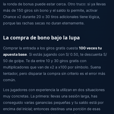
la ronda de bonus puede estar cerca. Otro truco: si ya llevas
más de 150 giros sin bono y el saldo lo permite, activar
Chance x2 durante 20 o 30 tiros adicionales tiene lógica,
porque las rachas secas no duran eternamente.
La compra de bono bajo la lupa
Comprar la entrada a los giros gratis cuesta
100 veces tu
apuesta base
. Si estás jugando con S/ 0.50, te descuenta S/
50 de golpe. Te da entre 10 y 30 giros gratis con
multiplicadores que van de x2 a x100 por símbolo. Suena
tentador, pero disparar la compra sin criterio es el error más
común.
Los jugadores con experiencia la utilizan en dos situaciones
muy concretas. La primera: llevas una sesión larga, has
conseguido varias ganancias pequeñas y tu saldo está por
encima del inicial; entonces destinas una porción de esas