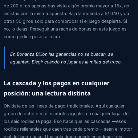
de 200 giros apenas has visto algún premio mayor a 15x, no
insistas con la misma apuesta. Baja la moneda a S/ 0.10 y da
otros 50 giros solo para comprobar si el juego despierta. Si
no, lo dejas. Perseguir una racha de bonus en este juego es
como pedirle peras al olmo.
En Bonanza Billion las ganancias no se buscan, se
aguantan. Elegir cuándo no jugar es la mitad del truco.
La cascada y los pagos en cualquier
posición: una lectura distinta
Olvídate de las líneas de pago tradicionales. Aquí cualquier
grupo de ocho o más símbolos iguales en cualquier lugar de
los seis rodiles te paga. Eso hace que las cascadas —esos
rodillos rellenables que caen tras cada premio— sean el motor
real del juego base. Una sola tirada puede encadenar tres,