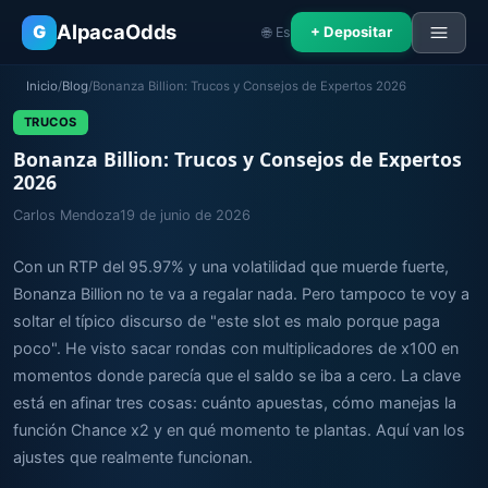
AlpacaOdds
G
+ Depositar
🌐 Es
Inicio
/
Blog
/
Bonanza Billion: Trucos y Consejos de Expertos 2026
TRUCOS
Bonanza Billion: Trucos y Consejos de Expertos
2026
Carlos Mendoza
19 de junio de 2026
Con un RTP del 95.97% y una volatilidad que muerde fuerte,
Bonanza Billion no te va a regalar nada. Pero tampoco te voy a
soltar el típico discurso de "este slot es malo porque paga
poco". He visto sacar rondas con multiplicadores de x100 en
momentos donde parecía que el saldo se iba a cero. La clave
está en afinar tres cosas: cuánto apuestas, cómo manejas la
función Chance x2 y en qué momento te plantas. Aquí van los
ajustes que realmente funcionan.