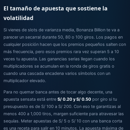
El tamaño de apuesta que sostiene la
volatilidad
Si vienes de slots de varianza media, Bonanza Billion te va a
parecer un secarral durante 50, 80 o 100 giros. Los pagos en
cualquier posición hacen que los premios pequeños salten con
más frecuencia, pero esos premios rara vez superan 5 a 10
veces tu apuesta. Las ganancias serias llegan cuando los
multiplicadores se acumulan en la ronda de giros gratis o
cuando una cascada encadena varios símbolos con un
multiplicador elevado.
Para no quemar banca antes de tocar algo decente, una
apuesta sensata está entre
S/ 0.20 y S/ 0.50
por giro si tu
presupuesto es de S/ 100 a S/ 200. Con eso te garantizas al
menos 400 a 1,000 tiros, margen suficiente para atravesar las
sequías. Meter apuestas de S/ 5 o S/ 10 con una banca corta
es una receta para salir en 10 minutos. La apuesta máxima de