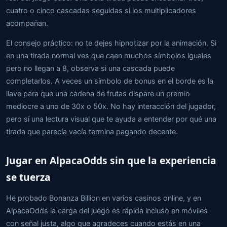
cuatro o cinco cascadas seguidas si los multiplicadores
acompañan.
El consejo práctico: no te dejes hipnotizar por la animación. Si
en una tirada normal ves que caen muchos símbolos iguales
pero no llegan a 8, observa si una cascada puede
completarlos. A veces un símbolo de bonus en el borde es la
llave para que una cadena de frutas dispare un premio
mediocre a uno de 30x o 50x. No hay interacción del jugador,
pero sí una lectura visual que te ayuda a entender por qué una
tirada que parecía vacía termina pagando decente.
Jugar en AlpacaOdds sin que la experiencia
se tuerza
He probado Bonanza Billion en varios casinos online, y en
AlpacaOdds la carga del juego es rápida incluso en móviles
con señal justa, algo que agradeces cuando estás en una