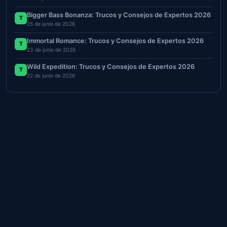
Bigger Bass Bonanza: Trucos y Consejos de Expertos 2026
T
25 de junio de 2026
Immortal Romance: Trucos y Consejos de Expertos 2026
T
23 de junio de 2026
Wild Expedition: Trucos y Consejos de Expertos 2026
T
22 de junio de 2026