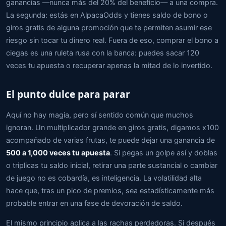
ganancias —nunca más del 20% del beneficio— a una compra.
La segunda: estás en AlpacaOdds y tienes saldo de bono o
giros gratis de alguna promoción que te permiten asumir ese
riesgo sin tocar tu dinero real. Fuera de eso, comprar el bono a
ciegas es una ruleta rusa con la banca: puedes sacar 120
veces tu apuesta o recuperar apenas la mitad de lo invertido.
El punto dulce para parar
Aquí no hay magia, pero sí sentido común que muchos
ignoran. Un multiplicador grande en giros gratis, digamos x100
acompañado de varias frutas, te puede dejar una ganancia de
500 a 1,000 veces tu apuesta
. Si pegas un golpe así y doblas
o triplicas tu saldo inicial, retirar una parte sustancial o cambiar
de juego no es cobardía, es inteligencia. La volatilidad alta
hace que, tras un pico de premios, sea estadísticamente más
probable entrar en una fase de devoración de saldo.
El mismo principio aplica a las rachas perdedoras. Si después